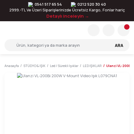
0541 517 65 54
0212 520 30 40
2999.-TL Ve Üzeri Siparişlerinizde Ücretsiz Kargo, Fonlar hariç
Detaylı inceleyin →
ARA
Anasayfa
STÜDYO & IŞIK
Led / Sürekli Işıklar
LED IŞIKLAR
Ulanzi VL-200Bi