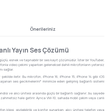
Önerileriniz
Canlı Yayın Ses Çözümü
güçlü, esnek ve taşınabilir bir ses kayıt çözümüdür. İster bir YouTuber,
 telefonla video çekimi yaparken geleneksel dahili mikrofonların yetersiz
ı sağlar.
ekilde iletir. Bu mikrofon, iPhone 16, iPhone 15, iPhone 14 gibi iOS
rda yaşanan ses gecikmelerini* minimize eden gelişmiş bağlantı sistemi
disi ve alıcı ünitesi arasında güçlü bir bağlantı sağlanır; bu sayede
 zahmetsiz hale getirir. Ayrıca VM-10, sahada mobil çekim veya canlı
on klipsi, giyilebilirlik ve konfor sunarken, alıcı ünitesi telefon veya