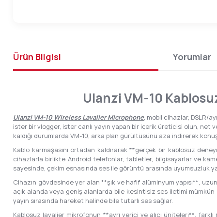
Ürün Bilgisi
Yorumlar
Ulanzi VM-10 Kablosuz
Ulanzi VM-10 Wireless Lavalier Microphone
, mobil cihazlar, DSLR/ay
ister bir vlogger, ister canlı yayın yapan bir içerik üreticisi olun, ne
kaldığı durumlarda VM-10, arka plan gürültüsünü aza indirerek konuş
Kablo karmaşasını ortadan kaldırarak **gerçek bir kablosuz deneyim*
cihazlarla birlikte Android telefonlar, tabletler, bilgisayarlar ve k
sayesinde, çekim esnasında ses ile görüntü arasında uyumsuzluk 
Cihazın gövdesinde yer alan **şık ve hafif alüminyum yapısı**, uzun 
açık alanda veya geniş alanlarda bile kesintisiz ses iletimi mümkün
yayın sırasında hareket halinde bile tutarlı ses sağlar.
Kablosuz lavalier mikrofonun **ayrı verici ve alıcı üniteleri**, farklı