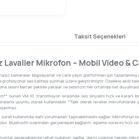
Taksit Seçenekleri
 Lavalier Mikrofon – Mobil Video & 
nasız kameralar, bilgisayarlar ve canlı yayın platformları için tasarlanmış 
t ve profesyonel ses kalitesi sunmak üzere geliştirilmiştir. Özellikle akıllı
ma sesini berrak şekilde yakalar ve sesinizin her ortamda net duyulmasın
* sunan VM-10, transmisyon sırasında ses sinyalini hızlı ve kararlı bir ş
ameralarla uyumlu olarak kullanılabilir. *Tipik olarak lavalier mikrofonla
yaşanmaz.
süreli kullanımda dahi yorulmadan taşınabilmesini sağlar. Mikrofonun ken
 olur. Bluetooth üzerinden gerçekleşen bağlantı, eşleme sürecini hızlı ve
 montaj seçenekleriyle rahat kullanım sağlar. Verici üzerine takılan mikrof