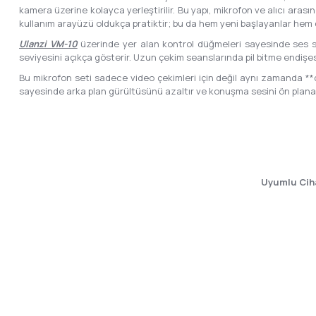
kamera üzerine kolayca yerleştirilir. Bu yapı, mikrofon ve alıcı ara
kullanım arayüzü oldukça pratiktir; bu da hem yeni başlayanlar hem de 
Ulanzi VM-10
üzerinde yer alan kontrol düğmeleri sayesinde ses se
seviyesini açıkça gösterir. Uzun çekim seanslarında pil bitme endiş
Bu mikrofon seti sadece video çekimleri için değil aynı zamanda **can
sayesinde arka plan gürültüsünü azaltır ve konuşma sesini ön plana çık
Uyumlu Cih