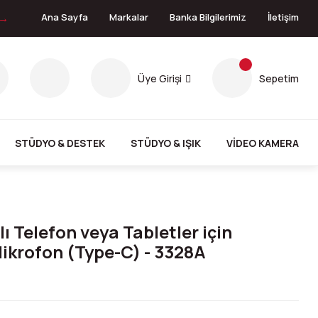
 →
Ana Sayfa
Markalar
Banka Bilgilerimiz
İletişim
Üye Girişi
Sepetim
STÜDYO & DESTEK
STÜDYO & IŞIK
VİDEO KAMERA
ı Telefon veya Tabletler için
Mikrofon (Type-C) - 3328A