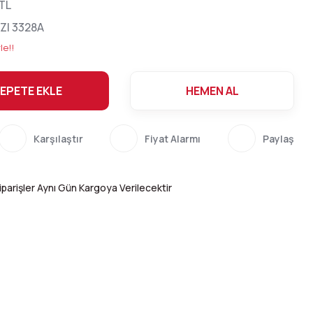
 TL
ZI 3328A
le!!
EPETE EKLE
HEMEN AL
Karşılaştır
Fiyat Alarmı
Paylaş
parişler Aynı Gün Kargoya Verilecektir