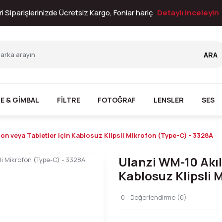
i Siparişlerinizde Ücretsiz Kargo, Fonlar hariç
Detaylı inceleyin
ARA
E & GİMBAL
FİLTRE
FOTOĞRAF
LENSLER
SES
fon veya Tabletler için Kablosuz Klipsli Mikrofon (Type-C) - 3328A
Ulanzi WM-10 Akıll
Kablosuz Klipsli 
0 - Değerlendirme (0)