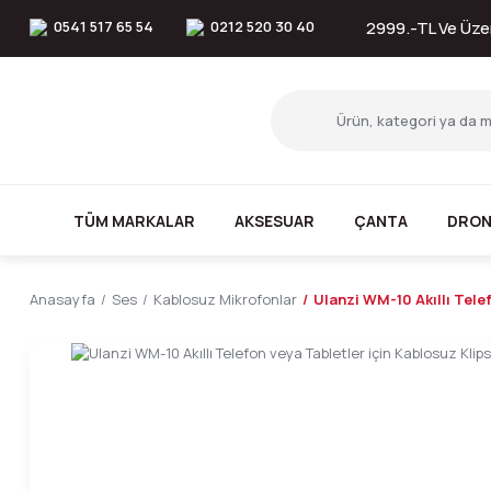
0541 517 65 54
0212 520 30 40
2999.-TL Ve Üzer
TÜM MARKALAR
AKSESUAR
ÇANTA
DRON
Anasayfa
Ses
Kablosuz Mikrofonlar
Ulanzi WM-10 Akıllı Tele