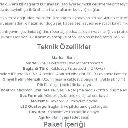
sında güvenli bir bağlantı kurulmasını sağlayarak mobil çekimlerde profesy
deneyimli içerik üreticileri için kullanım kolaylığı sağlar.
viyesini doğrudan mikrofon üzerinden ayarlayabilirsiniz. Ayrıca mikro
esi yaşamadan, cihazın sunduğu şarj kapasitesi sayesinde stabil kayıt im
lı yayın, çevrimiçi eğitim, röportaj, podcast, oyun yayıncılığı ve profes
arır. Çok yönlü kullanım avantajı ve stabil kablosuz bağlantısı ile VM-10, m
Teknik Özellikler
Marka:
Ulanzi
Model:
VM-10 Wireless Lavalier Microphone
Bağlantı Türü:
Kablosuz (Bluetooth / 2.4GHz)
azlar:
iPhone 16 / 15 / 14 serileri, Android cihazlar, DSLR / aynasız kameral
Sinyal İletim Menzili:
Uzun mesafe kablosuz bağlantı (yaklaşık 10 m)
Pil:
Dahili şarj edilebilir batarya
Kontrol:
Mikrofon üzeri ses seviyesi ve çalışma modu kontrol düğmeleri
Ses Formatı:
Yüksek çözünürlüklü dijital ses kaydı
Malzeme:
Dayanıklı alüminyum gövde
LED Gösterge:
Bağlantı ve pil durumu göstergesi
Boyutlar:
Kompakt ve taşınabilir dizayn
Ağırlık:
Hafif yapı (adet başı)
Paket İçeriği