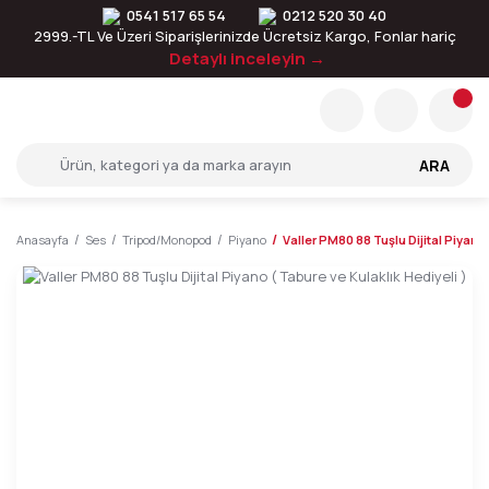
0541 517 65 54
0212 520 30 40
2999.-TL Ve Üzeri Siparişlerinizde Ücretsiz Kargo, Fonlar hariç
Detaylı inceleyin →
ARA
Anasayfa
Ses
Tripod/Monopod
Piyano
Valler PM80 88 Tuşlu Dijital Piyano 