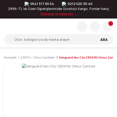
0541 517 65 54
0212 520 30 40
2999.-TL Ve Üzeri Siparişlerinizde Ücretsiz Kargo, Fonlar hariç
Detaylı inceleyin →
ARA
Anasayfa
ÇANTA
Omuz Çantaları
Vanguard Veo Cıty CB29 NV Omuz Çanta