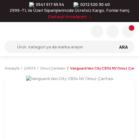
0541 517 65 54
0212 520 30 40
2999.-TL Ve Üzeri Siparişlerinizde Ücretsiz Kargo, Fonlar hariç
Detaylı inceleyin →
ARA
Anasayfa
ÇANTA
Omuz Çantaları
Vanguard Veo Cıty CB34 NV Omuz Çanta