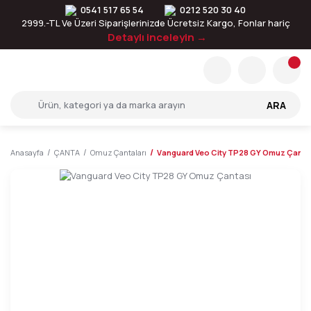
0541 517 65 54
0212 520 30 40
2999.-TL Ve Üzeri Siparişlerinizde Ücretsiz Kargo, Fonlar hariç
Detaylı inceleyin →
ARA
Anasayfa
ÇANTA
Omuz Çantaları
Vanguard Veo City TP28 GY Omuz Çanta