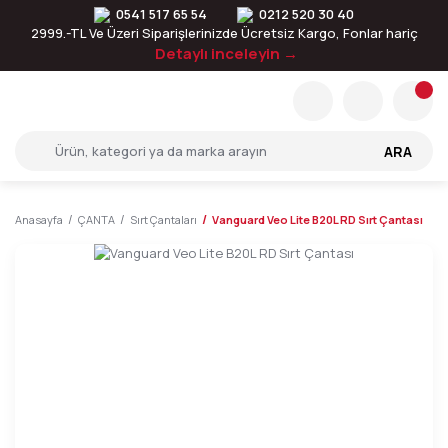
0541 517 65 54
0212 520 30 40
2999.-TL Ve Üzeri Siparişlerinizde Ücretsiz Kargo, Fonlar hariç
Detaylı inceleyin →
ARA
Anasayfa
ÇANTA
Sırt Çantaları
Vanguard Veo Lite B20L RD Sırt Çantası