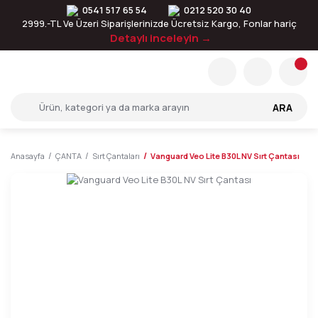
0541 517 65 54
0212 520 30 40
2999.-TL Ve Üzeri Siparişlerinizde Ücretsiz Kargo, Fonlar hariç
Detaylı inceleyin →
ARA
Anasayfa
ÇANTA
Sırt Çantaları
Vanguard Veo Lite B30L NV Sırt Çantası