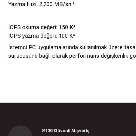
Yazma Hızı: 2.200 MB/sn.*
IOPS okuma değeri: 150 K*
IOPS yazma değeri: 100 K*
İstemci PC uygulamalarında kullanılmak üzere tasarl
sürücüsüne bağlı olarak performans değişkenlik gös
Bu ürünün fiyat bilgisi, resim, ürün açıklamalarında ve diğer konular
Görüş ve önerileriniz için teşekkür ederiz.
Ürün resmi kalitesiz, bozuk veya görüntülenemiyor.
Ürün açıklamasında eksik bilgiler bulunuyor.
Ürün bilgilerinde hatalar bulunuyor.
%100 Güvenli Alışveriş
Ürün fiyatı diğer sitelerden daha pahalı.