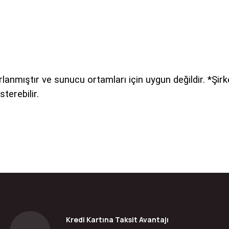
anmıştır ve sunucu ortamları için uygun değildir. *Şirk
terebilir.
da yetersiz gördüğünüz noktaları öneri formunu kullanarak tarafımıza ilete
Bu ürüne ilk yorumu siz yapın!
Yorum Yaz
Kredi Kartına Taksit Avantajı