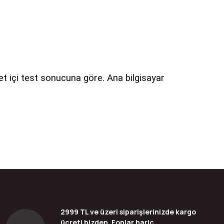
et içi test sonucuna göre. Ana bilgisayar
bilirsiniz.
2999 TL ve üzeri siparişlerinizde kargo
ücreti bizden, Fonlar hariç.