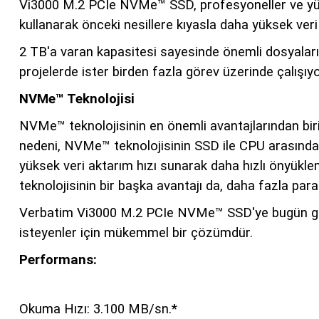
Vi3000 M.2 PCIe NVMe™ SSD, profesyoneller ve yüksek
kullanarak önceki nesillere kıyasla daha yüksek veri
2 TB'a varan kapasitesi sayesinde önemli dosyaların
projelerde ister birden fazla görev üzerinde çalışıy
NVMe™ Teknolojisi
NVMe™ teknolojisinin en önemli avantajlarından bi
nedeni, NVMe™ teknolojisinin SSD ile CPU arasında 
yüksek veri aktarım hızı sunarak daha hızlı önyükle
teknolojisinin bir başka avantajı da, daha fazla par
Verbatim Vi3000 M.2 PCIe NVMe™ SSD'ye bugün geçiş 
isteyenler için mükemmel bir çözümdür.
Performans:
Okuma Hızı: 3.100 MB/sn.*