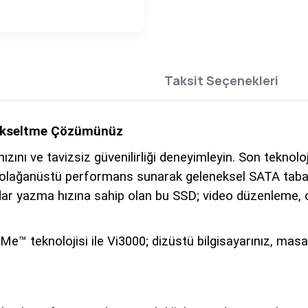
Taksit Seçenekleri
Yükseltme Çözümünüz
ını ve tavizsiz güvenilirliği deneyimleyin. Son teknol
lağanüstü performans sunarak geleneksel SATA tabanlı S
r yazma hızına sahip olan bu SSD; video düzenleme, o
VMe™ teknolojisi ile Vi3000; dizüstü bilgisayarınız, mas