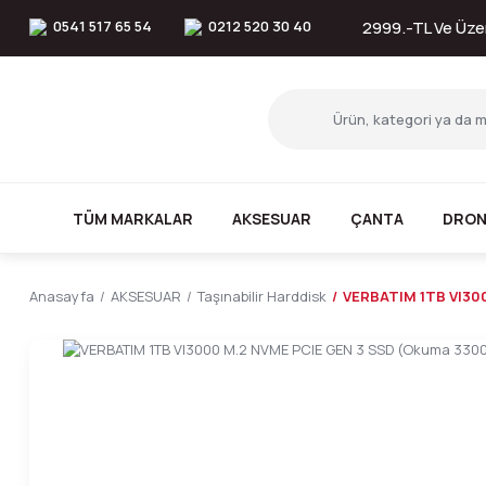
0541 517 65 54
0212 520 30 40
2999.-TL Ve Üzer
TÜM MARKALAR
AKSESUAR
ÇANTA
DRON
Anasayfa
AKSESUAR
Taşınabilir Harddisk
VERBATIM 1TB VI30