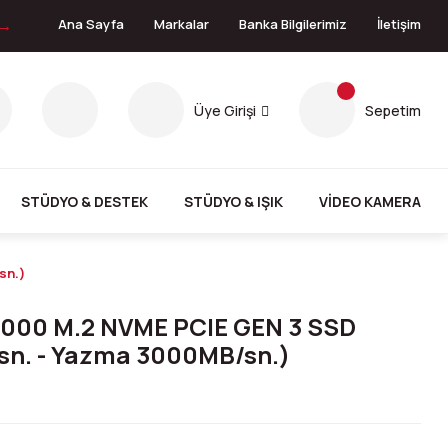
 →
Ana Sayfa
Markalar
Banka Bilgilerimiz
İletişim
Üye Girişi
Sepetim
STÜDYO & DESTEK
STÜDYO & IŞIK
VİDEO KAMERA
sn.)
3000 M.2 NVME PCIE GEN 3 SSD
n. - Yazma 3000MB/sn.)