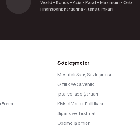
World - Bonus - Axis - Paraf - Maximum - Qnb
Finansbank kartlarına 4 taksit imkanı
Gönder
Sözleşmeler
Mesafeli Satış Sözleşmesi
Gizlilik ve Güvenlik
İptal ve İade Şartları
im Formu
Kişisel Veriler Politikası
Sipariş ve Teslimat
Ödeme İşlemleri