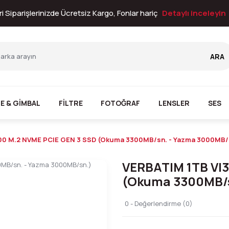
i Siparişlerinizde Ücretsiz Kargo, Fonlar hariç
Detaylı inceleyin
ARA
E & GİMBAL
FİLTRE
FOTOĞRAF
LENSLER
SES
00 M.2 NVME PCIE GEN 3 SSD (Okuma 3300MB/sn. - Yazma 3000MB/
VERBATIM 1TB VI
(Okuma 3300MB/s
0 - Değerlendirme (0)