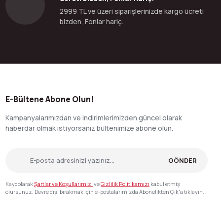
2999 TL ve üzeri siparişlerinizde kargo ücreti
bizden, Fonlar hariç.
E-Bültene Abone Olun!
Kampanyalarımızdan ve indirimlerimizden güncel olarak
haberdar olmak istiyorsanız bültenimize abone olun.
GÖNDER
Kaydolarak
Şartlar ve Koşullarımızı
ve
Gizlilik Politikamızı
kabul etmiş
olursunuz. Devre dışı bırakmak için e-postalarımızda Abonelikten Çık'a tıklayın.