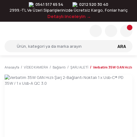
0541 517 65 54
0212 520 30 40
2999.-TL Ve Üzeri Siparişlerinizde Ücretsiz Kargo, Fonlar hariç
Detaylı inceleyin →
ARA
Anasayfa
VİDEO KAMERA
Bağlantı
ŞARJ ALETİ
Verbatim 35W GAN Hızlı Şar