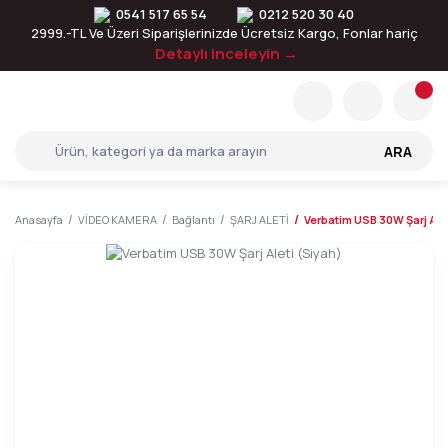
0541 517 65 54
0212 520 30 40
2999.-TL Ve Üzeri Siparişlerinizde Ücretsiz Kargo, Fonlar hariç
Detaylı inceleyin →
ARA
Anasayfa
VİDEO KAMERA
Bağlantı
ŞARJ ALETİ
Verbatim USB 30W Şarj Ale