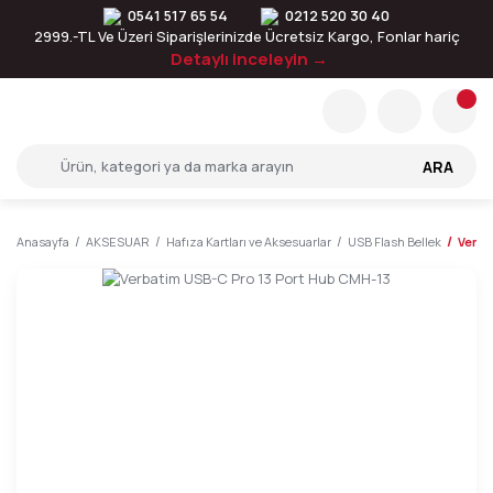
0541 517 65 54
0212 520 30 40
2999.-TL Ve Üzeri Siparişlerinizde Ücretsiz Kargo, Fonlar hariç
Detaylı inceleyin →
ARA
Anasayfa
AKSESUAR
Hafıza Kartları ve Aksesuarlar
USB Flash Bellek
Verba