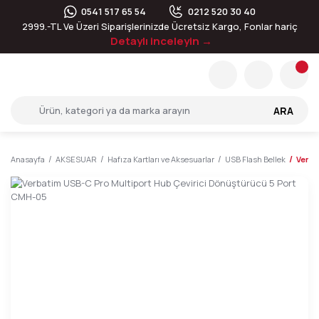
0541 517 65 54
0212 520 30 40
2999.-TL Ve Üzeri Siparişlerinizde Ücretsiz Kargo, Fonlar hariç
Detaylı inceleyin →
ARA
Anasayfa
AKSESUAR
Hafıza Kartları ve Aksesuarlar
USB Flash Bellek
Verba