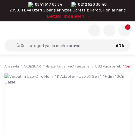
0541 517 65 54
0212 520 30 40
2999.-TL Ve Üzeri Siparişlerinizde Ücretsiz Kargo, Fonlar hariç
Detaylı inceleyin →
ARA
Anasayfa
AKSESUAR
Hafıza Kartları ve Aksesuarlar
USB Flash Bellek
Verba