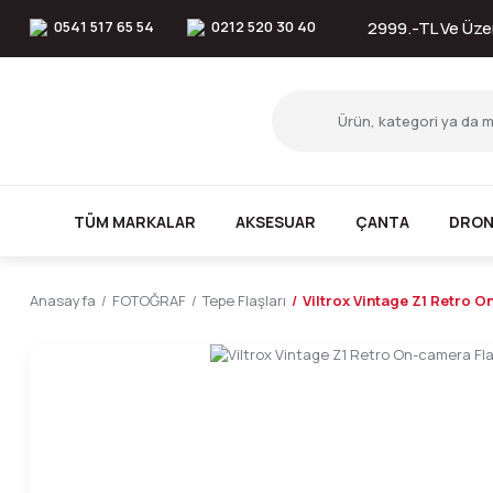
0541 517 65 54
0212 520 30 40
2999.-TL Ve Üzer
TÜM MARKALAR
AKSESUAR
ÇANTA
DRON
Anasayfa
FOTOĞRAF
Tepe Flaşları
Viltrox Vintage Z1 Retro 