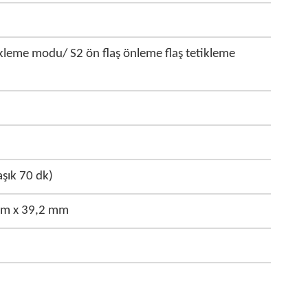
ikleme modu/ S2 ön flaş önleme flaş tetikleme
şık 70 dk)
mm x 39,2 mm