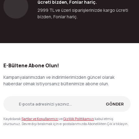
ücreti bizden, Fonlar hariç.
2999 TL ve üzeri siparişlerinizde kargo ücreti
bizden, Fonlar hariç.
E-Bültene Abone Olun!
Kampanyalarımızdan ve indirimlerimizden güncel olarak
haberdar olmak istiyorsanız bültenimize abone olun.
GÖNDER
Kaydolarak
Şartlar ve Koşullarımızı
ve
Gizlilik Politikamızı
kabul etmiş
olursunuz. Devre dışı bırakmak için e-postalarımızda Abonelikten Çık'a tıklayın.