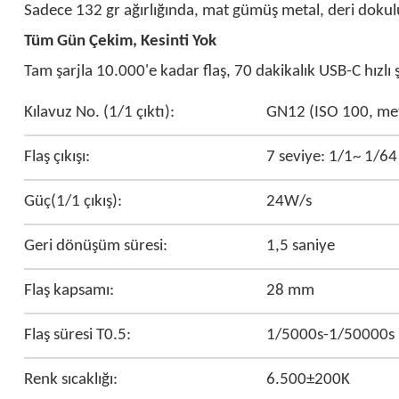
Sadece 132 gr ağırlığında, mat gümüş metal, deri dokulu 
Tüm Gün Çekim, Kesinti Yok
Tam şarjla 10.000'e kadar flaş, 70 dakikalık USB-C hızlı
Kılavuz No. (1/1 çıktı):
GN12 (ISO 100, met
Flaş çıkışı:
7 seviye: 1/1~ 1/64
Güç(1/1 çıkış):
24W/s
Geri dönüşüm süresi:
1,5 saniye
Flaş kapsamı:
28 mm
Flaş süresi T0.5:
1/5000s-1/50000s
Renk sıcaklığı:
6.500±200K