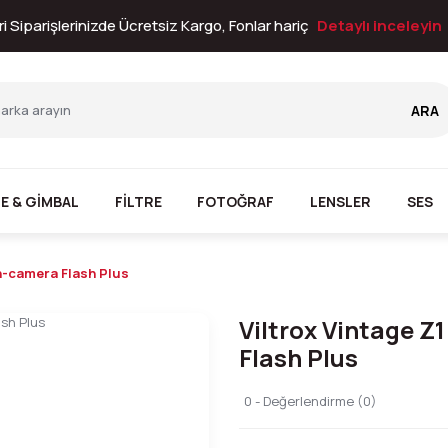
i Siparişlerinizde Ücretsiz Kargo, Fonlar hariç
Detaylı inceleyin
ARA
E & GİMBAL
FİLTRE
FOTOĞRAF
LENSLER
SES
On-camera Flash Plus
Viltrox Vintage Z
Flash Plus
0 - Değerlendirme (0)