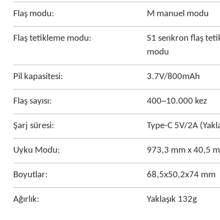
Flaş modu:
M manuel modu
Flaş tetikleme modu:
S1 senkron flaş tet
modu
Pil kapasitesi:
3.7V/800mAh
Flaş sayısı:
400~10.000 kez
Şarj süresi:
Type-C 5V/2A (Yakla
Uyku Modu:
973,3 mm x 40,5 
Boyutlar:
68,5x50,2x74 mm
Ağırlık:
Yaklaşık 132g