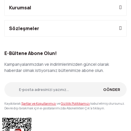
Kurumsal
Sözleşmeler
E-Bültene Abone Olun!
Kampanyalarımızdan ve indirimlerimizden güncel olarak
haberdar olmak istiyorsanız bültenimize abone olun.
GÖNDER
Kaydolarak
Şartlar ve Koşullarımızı
ve
Gizlilik Politikamızı
kabul etmiş olursunuz.
Devre dışı bırakmak için e-postalarımızda Abonelikten Çık'a tıklayın.