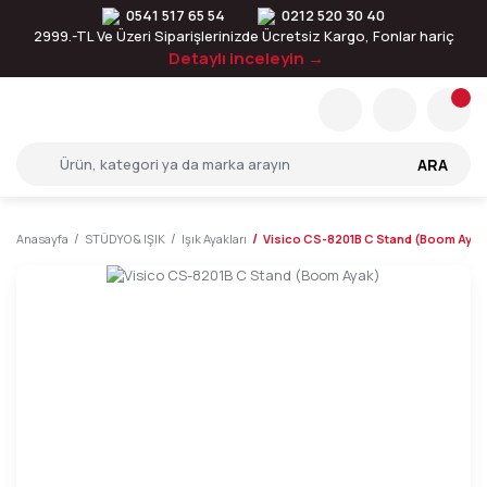
0541 517 65 54
0212 520 30 40
2999.-TL Ve Üzeri Siparişlerinizde Ücretsiz Kargo, Fonlar hariç
Detaylı inceleyin →
ARA
Anasayfa
STÜDYO & IŞIK
Işık Ayakları
Visico CS-8201B C Stand (Boom Ayak