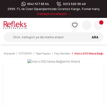
0541 517 65 54
0212 520 30 40
2999.-TL Ve Üzeri Siparişlerinizde Ücretsiz Kargo, Fonlar hariç
Detaylı inceleyin →
ARA
Anasayfa
FOTOĞRAF
Tepe Flaşları
Flaş Standları
Visico DS2 Masa Bağlantı