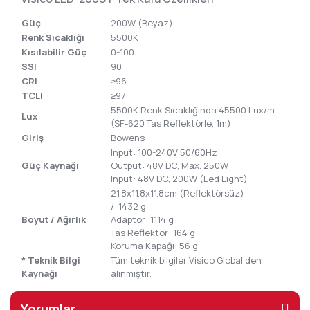
Güç
200W (Beyaz)
Renk Sıcaklığı
5500K
Kısılabilir Güç
0-100
SSI
90
CRI
≥96
TCLI
≥97
5500K Renk Sıcaklığında 45500 Lux/m
Lux
(SF-620 Tas Reflektörle, 1m)
Giriş
Bowens
Input: 100-240V 50/60Hz
Güç Kaynağı
Output: 48V DC, Max. 250W
Input: 48V DC, 200W (Led Light)
21.8x11.8x11.8cm (Reflektörsüz)
/ 1432 g
Boyut / Ağırlık
Adaptör: 1114 g
Tas Reflektör: 164 g
Koruma Kapağı: 56 g
* Teknik Bilgi
Tüm teknik bilgiler Visico Global den
Kaynağı
alınmıştır.
Yorumlar