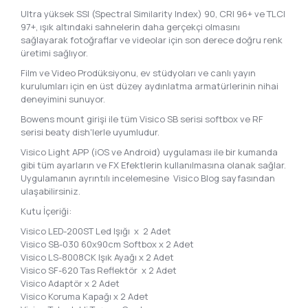
Ultra yüksek SSI (Spectral Similarity Index) 90, CRI 96+ ve TLCI
97+, ışık altındaki sahnelerin daha gerçekçi olmasını
sağlayarak fotoğraflar ve videolar için son derece doğru renk
üretimi sağlıyor.
Film ve Video Prodüksiyonu, ev stüdyoları ve canlı yayın
kurulumları için en üst düzey aydınlatma armatürlerinin nihai
deneyimini sunuyor.
Bowens mount girişi ile tüm Visico SB serisi softbox ve RF
serisi beaty dish'lerle uyumludur.
Visico Light APP (iOS ve Android) uygulaması ile bir kumanda
gibi tüm ayarların ve FX Efektlerin kullanılmasına olanak sağlar.
Uygulamanın ayrıntılı incelemesine Visico Blog sayfasından
ulaşabilirsiniz.
Kutu İçeriği:
Visico LED-200ST Led Işığı x 2 Adet
Visico SB-030 60x90cm Softbox x 2 Adet
Visico LS-8008CK Işık Ayağı x 2 Adet
Visico SF-620 Tas Reflektör x 2 Adet
Visico Adaptör x 2 Adet
Visico Koruma Kapağı x 2 Adet