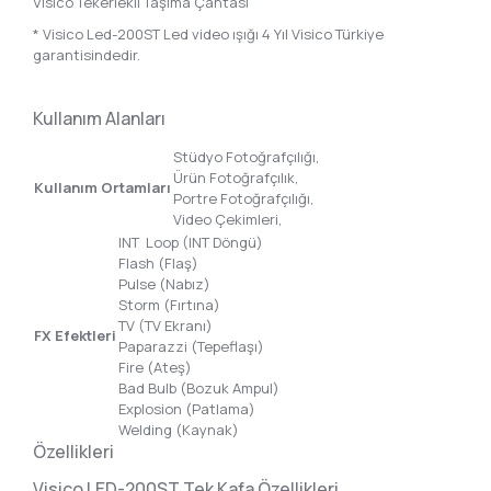
Visico Tekerlekli Taşıma Çantası
* Visico Led-200ST Led video ışığı 4 Yıl Visico Türkiye
garantisindedir.
Kullanım Alanları
Stüdyo Fotoğrafçılığı,
Ürün Fotoğrafçılık,
Kullanım Ortamları
Portre Fotoğrafçılığı,
Video Çekimleri,
INT Loop (INT Döngü)
Flash (Flaş)
Pulse (Nabız)
Storm (Fırtına)
TV (TV Ekranı)
FX Efektleri
Paparazzi (Tepeflaşı)
Fire (Ateş)
Bad Bulb (Bozuk Ampul)
Explosion (Patlama)
Welding (Kaynak)
Özellikleri
Visico LED-200ST Tek Kafa Özellikleri