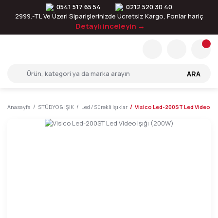
0541 517 65 54
0212 520 30 40
2999.-TL Ve Üzeri Siparişlerinizde Ücretsiz Kargo, Fonlar hariç
Detaylı inceleyin →
ARA
Anasayfa
STÜDYO & IŞIK
Led / Sürekli Işıklar
Visico Led-200ST Led Video Iş