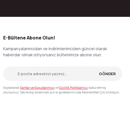
E-Bültene Abone Olun!
Kampanyalarımızdan ve indirimlerimizden güncel olarak
haberdar olmak istiyorsanız bültenimize abone olun.
GÖNDER
Kaydolarak
Şartlar ve Koşullarımızı
ve
Gizlilik Politikamızı
kabul etmiş
olursunuz. Devre dışı bırakmak için e-postalarımızda Abonelikten Çık'a tıklayın.