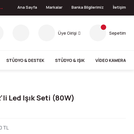
 →
Ana Sayfa
Markalar
Banka Bilgilerimiz
İletişim
Üye Girişi
Sepetim
STÜDYO & DESTEK
STÜDYO & IŞIK
VİDEO KAMERA
'li Led Işık Seti (80W)
0 TL