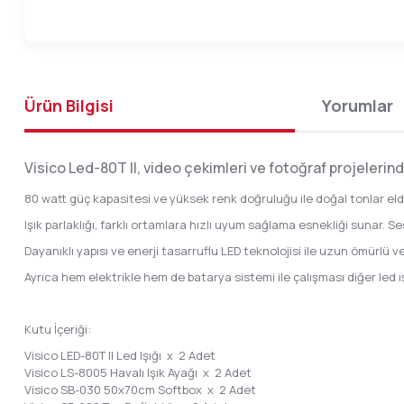
Ürün Bilgisi
Yorumlar
Visico Led-80T II, video çekimleri ve fotoğraf projelerin
80 watt güç kapasitesi ve yüksek renk doğruluğu ile doğal tonlar eld
Işık parlaklığı, farklı ortamlara hızlı uyum sağlama esnekliği sunar. Se
Dayanıklı yapısı ve enerji tasarruflu LED teknolojisi ile uzun ömürlü ve 
Ayrıca hem elektrikle hem de batarya sistemi ile çalışması diğer led
Kutu İçeriği:
Visico LED-80T II Led Işığı x 2 Adet
Visico LS-8005 Havalı Işık Ayağı x 2 Adet
Visico SB-030 50x70cm Softbox x 2 Adet