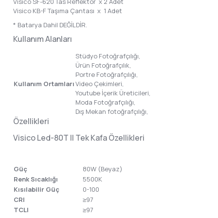
Visico SF-620 Tas Reflektör x 2 Adet
Visico KB-F Taşıma Çantası x 1 Adet
* Batarya Dahil DEĞİLDİR.
Kullanım Alanları
Stüdyo Fotoğrafçılığı,
Ürün Fotoğrafçılık,
Portre Fotoğrafçılığı,
Kullanım Ortamları
Video Çekimleri,
Youtube İçerik Üreticileri,
Moda Fotoğrafçılığı,
Dış Mekan fotoğrafçılığı,
Özellikleri
Visico Led-80T II Tek Kafa Özellikleri
Güç
80W (Beyaz)
Renk Sıcaklığı
5500K
Kısılabilir Güç
0-100
CRI
≥97
TCLI
≥97