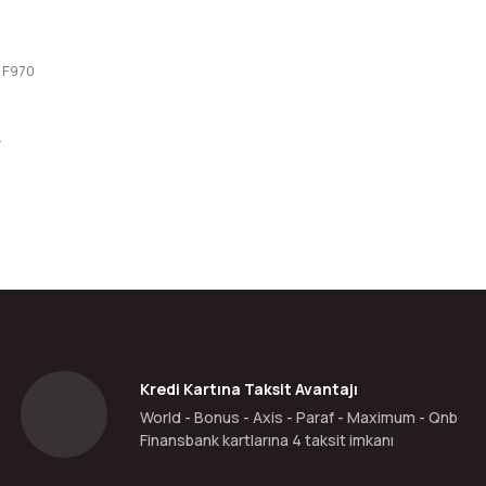
 F970
.
da yetersiz gördüğünüz noktaları öneri formunu kullanarak tarafımıza ilete
Bu ürüne ilk yorumu siz yapın!
Yorum Yaz
Kredi Kartına Taksit Avantajı
World - Bonus - Axis - Paraf - Maximum - Qnb
Finansbank kartlarına 4 taksit imkanı