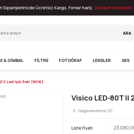
i Siparişlerinizde Ücretsiz Kargo, Fonlar hariç
Detaylı inceleyin
ARA
E & GİMBAL
FİLTRE
FOTOĞRAF
LENSLER
SES
2'li Led Işık Seti (80W)
Visico LED-80T II 2
0 - Değerlendirme (0)
23.080,0
Liste Fiyatı