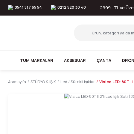
0541 517 65 54
0212 520 30 40
2999.-TL Ve Üzer
TÜM MARKALAR
AKSESUAR
ÇANTA
DRON
Anasayfa
STÜDYO & IŞIK
Led / Sürekli Işıklar
Visico LED-80T II 