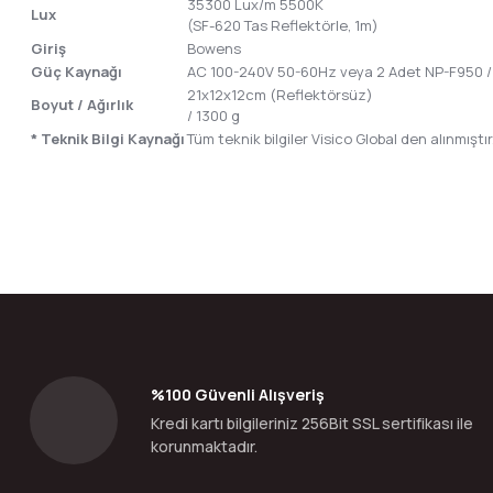
35300 Lux/m 5500K
Lux
(SF-620 Tas Reflektörle, 1m)
Giriş
Bowens
Güç Kaynağı
AC 100-240V 50-60Hz veya 2 Adet NP-F950 /
21x12x12cm (Reflektörsüz)
Boyut / Ağırlık
/ 1300 g
* Teknik Bilgi Kaynağı
Tüm teknik bilgiler Visico Global den alınmıştır
Bu ürünün fiyat bilgisi, resim, ürün açıklamalarında ve diğer konular
Görüş ve önerileriniz için teşekkür ederiz.
Ürün resmi kalitesiz, bozuk veya görüntülenemiyor.
Ürün açıklamasında eksik bilgiler bulunuyor.
Ürün bilgilerinde hatalar bulunuyor.
%100 Güvenli Alışveriş
Ürün fiyatı diğer sitelerden daha pahalı.
Kredi kartı bilgileriniz 256Bit SSL sertifikası ile
Bu ürüne benzer farklı alternatifler olmalı.
korunmaktadır.