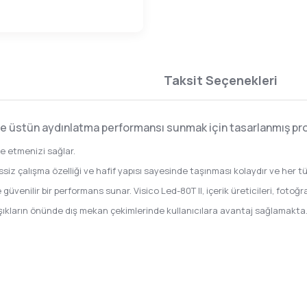
Taksit Seçenekleri
de üstün aydınlatma performansı sunmak için tasarlanmış prof
e etmenizi sağlar.
ssiz çalışma özelliği ve hafif yapısı sayesinde taşınması kolaydır ve her tü
güvenilir bir performans sunar. Visico Led-80T II, içerik üreticileri, fotoğraf
 ışıkların önünde dış mekan çekimlerinde kullanıcılara avantaj sağlamakta