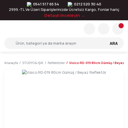
0541 517 65 54
0212 520 30 40
2999.-TL Ve Üzeri Siparişlerinizde Ücretsiz Kargo, Fonlar hariç
Detaylı inceleyin →
ARA
Anasayfa
STÜDYO & IŞIK
Reflektörler
Visico RD-019 80cm Gümüş / Beyaz Re