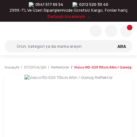
0541 517 65 54
0212 520 30 40
2999.-TL Ve Üzeri Siparişlerinizde Ücretsiz Kargo, Fonlar hariç
Detaylı inceleyin →
ARA
Anasayfa
STÜDYO & IŞIK
Reflektörler
Visico RD-020 110cm Altın / Gümüş Re