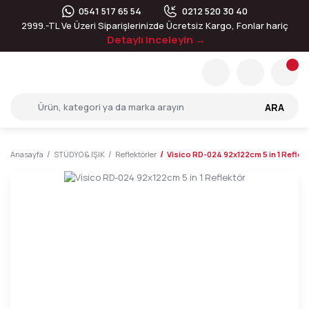
0541 517 65 54
0212 520 30 40
2999.-TL Ve Üzeri Siparişlerinizde Ücretsiz Kargo, Fonlar hariç
Detaylı inceleyin →
ARA
Anasayfa
STÜDYO & IŞIK
Reflektörler
Visico RD-024 92x122cm 5 in 1 Reflek