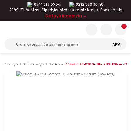
0541 517 65 54
0212 520 30 40
2999.-TL Ve Üzeri Siparişlerinizde Ücretsiz Kargo, Fonlar hariç
Detaylı inceleyin →
ARA
Anasayfa
STÜDYO & IŞIK
Softboxlar
Visico SB-030 Softbox 30x120cm - Gri