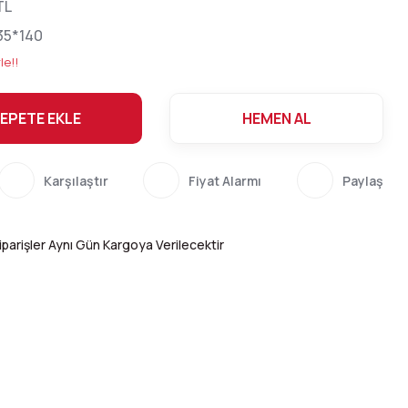
TL
35*140
le!!
EPETE EKLE
HEMEN AL
Karşılaştır
Fiyat Alarmı
Paylaş
parişler Aynı Gün Kargoya Verilecektir