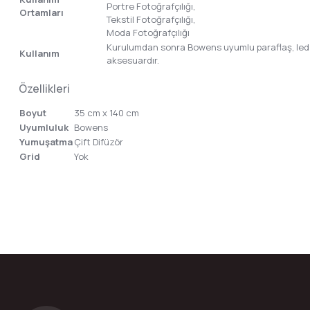
Portre Fotoğrafçılığı,
Ortamları
Tekstil Fotoğrafçılığı,
Moda Fotoğrafçılığı
Kurulumdan sonra Bowens uyumlu paraflaş, led ve ı
Kullanım
aksesuardır.
Özellikleri
Boyut
35 cm x 140 cm
Uyumluluk
Bowens
Yumuşatma
Çift Difüzör
Grid
Yok
Bu ürünün fiyat bilgisi, resim, ürün açıklamalarında ve diğer konular
Görüş ve önerileriniz için teşekkür ederiz.
Ürün resmi kalitesiz, bozuk veya görüntülenemiyor.
Ürün açıklamasında eksik bilgiler bulunuyor.
Ürün bilgilerinde hatalar bulunuyor.