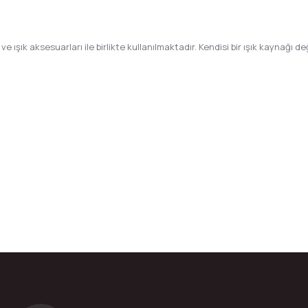
şık aksesuarları ile birlikte kullanılmaktadır. Kendisi bir ışık kaynağı değ
da yetersiz gördüğünüz noktaları öneri formunu kullanarak tarafımıza ilete
Bu ürüne ilk yorumu siz yapın!
Yorum Yaz