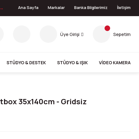
 →
Ana Sayfa
Markalar
Banka Bilgilerimiz
İletişim
Üye Girişi
Sepetim
STÜDYO & DESTEK
STÜDYO & IŞIK
VİDEO KAMERA
tbox 35x140cm - Gridsiz