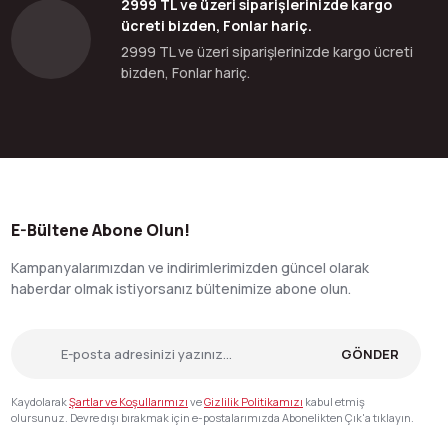
2999 TL ve üzeri siparişlerinizde kargo
ücreti bizden, Fonlar hariç.
2999 TL ve üzeri siparişlerinizde kargo ücreti
bizden, Fonlar hariç.
E-Bültene Abone Olun!
Kampanyalarımızdan ve indirimlerimizden güncel olarak
haberdar olmak istiyorsanız bültenimize abone olun.
GÖNDER
Kaydolarak
Şartlar ve Koşullarımızı
ve
Gizlilik Politikamızı
kabul etmiş
olursunuz. Devre dışı bırakmak için e-postalarımızda Abonelikten Çık'a tıklayın.