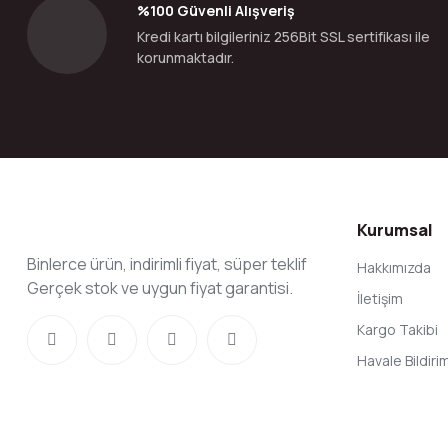
%100 Güvenli Alışveriş
Ürün fiyatı diğer sitelerden daha pahalı.
Kredi kartı bilgileriniz 256Bit SSL sertifikası ile
Bu ürüne benzer farklı alternatifler olmalı.
korunmaktadır.
Kurumsal
Binlerce ürün, indirimli fiyat, süper teklif
Hakkımızda
Gerçek stok ve uygun fiyat garantisi.
İletişim
Kargo Takibi
Havale Bildir