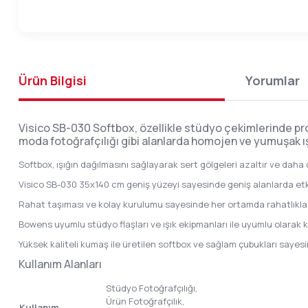
Ürün Bilgisi
Yorumlar
Visico SB-030 Softbox, özellikle stüdyo çekimlerinde pro
moda fotoğrafçılığı gibi alanlarda homojen ve yumuşak ışı
Softbox, ışığın dağılmasını sağlayarak sert gölgeleri azaltır ve daha
Visico SB-030 35x140 cm geniş yüzeyi sayesinde geniş alanlarda etkili
Rahat taşıması ve kolay kurulumu sayesinde her ortamda rahatlıkla ku
Bowens uyumlu stüdyo flaşları ve ışık ekipmanları ile uyumlu olarak kul
Yüksek kaliteli kumaş ile üretilen softbox ve sağlam çubukları sayes
Kullanım Alanları
Stüdyo Fotoğrafçılığı,
Ürün Fotoğrafçılık,
Kullanım