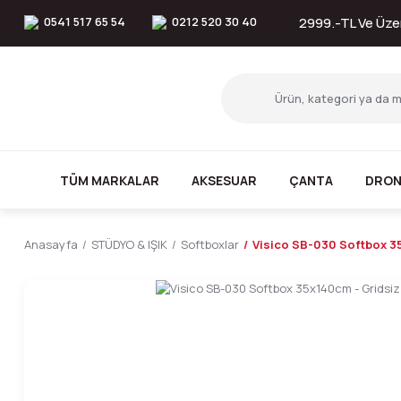
0541 517 65 54
0212 520 30 40
2999.-TL Ve Üzer
TÜM MARKALAR
AKSESUAR
ÇANTA
DRON
Anasayfa
STÜDYO & IŞIK
Softboxlar
Visico SB-030 Softbox 3