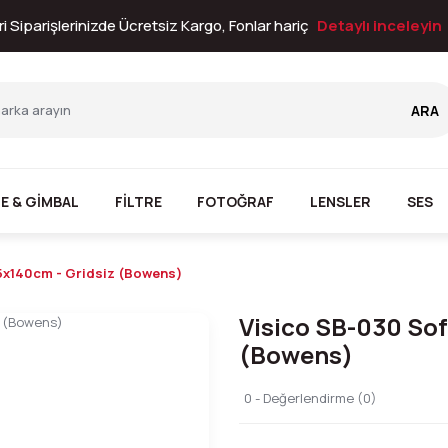
i Siparişlerinizde Ücretsiz Kargo, Fonlar hariç
Detaylı inceleyin
ARA
E & GİMBAL
FİLTRE
FOTOĞRAF
LENSLER
SES
5x140cm - Gridsiz (Bowens)
Visico SB-030 Sof
(Bowens)
0 - Değerlendirme (0)