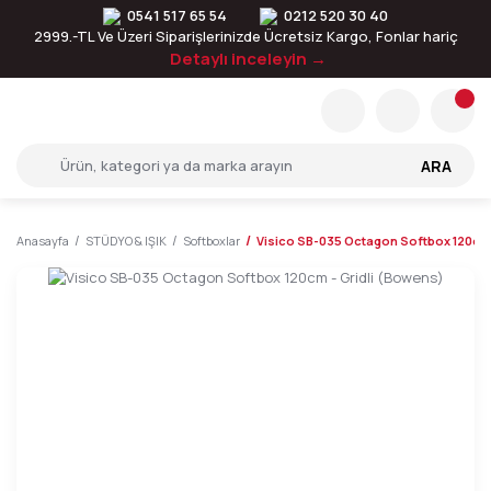
0541 517 65 54
0212 520 30 40
2999.-TL Ve Üzeri Siparişlerinizde Ücretsiz Kargo, Fonlar hariç
Detaylı inceleyin →
ARA
Anasayfa
STÜDYO & IŞIK
Softboxlar
Visico SB-035 Octagon Softbox 120cm 