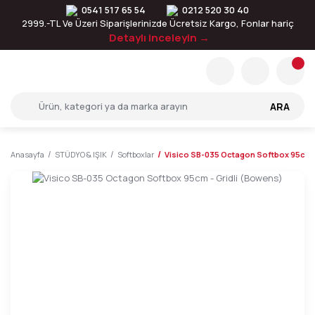
0541 517 65 54
0212 520 30 40
2999.-TL Ve Üzeri Siparişlerinizde Ücretsiz Kargo, Fonlar hariç
Detaylı inceleyin →
ARA
Anasayfa
STÜDYO & IŞIK
Softboxlar
Visico SB-035 Octagon Softbox 95cm -