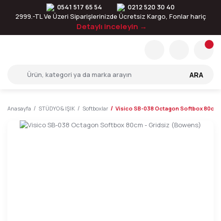
0541 517 65 54
0212 520 30 40
2999.-TL Ve Üzeri Siparişlerinizde Ücretsiz Kargo, Fonlar hariç
Detaylı inceleyin →
ARA
Anasayfa
STÜDYO & IŞIK
Softboxlar
Visico SB-038 Octagon Softbox 80cm 