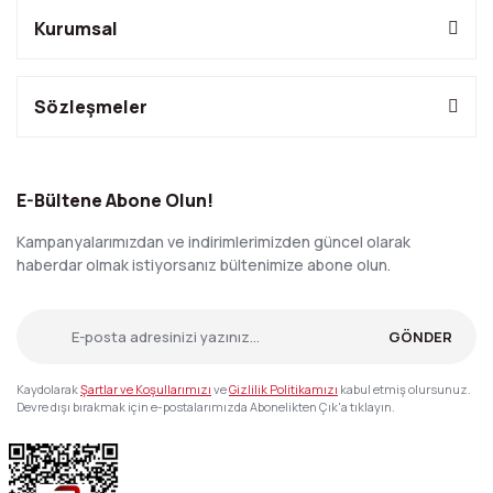
Kurumsal
Sözleşmeler
E-Bültene Abone Olun!
Kampanyalarımızdan ve indirimlerimizden güncel olarak
haberdar olmak istiyorsanız bültenimize abone olun.
GÖNDER
Kaydolarak
Şartlar ve Koşullarımızı
ve
Gizlilik Politikamızı
kabul etmiş olursunuz.
Devre dışı bırakmak için e-postalarımızda Abonelikten Çık'a tıklayın.