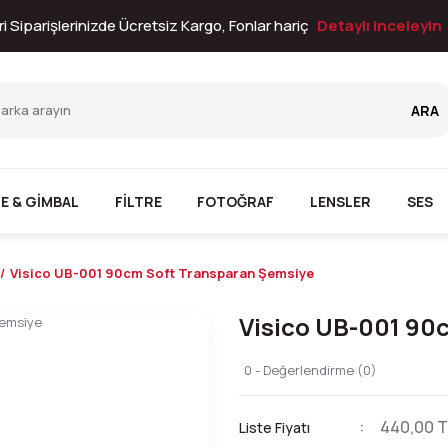
i Siparişlerinizde Ücretsiz Kargo, Fonlar hariç
Detaylı inceleyin
ARA
E & GİMBAL
FİLTRE
FOTOĞRAF
LENSLER
SES
Visico UB-001 90cm Soft Transparan Şemsiye
Visico UB-001 90
0 - Değerlendirme (0)
440,00 T
Liste Fiyatı