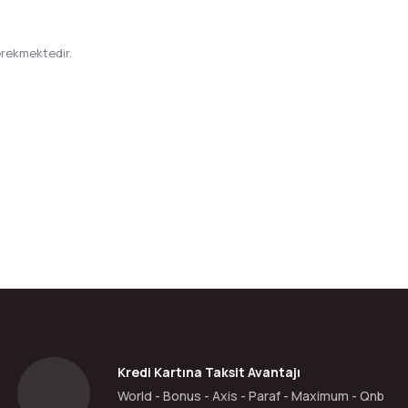
erekmektedir.
da yetersiz gördüğünüz noktaları öneri formunu kullanarak tarafımıza ilete
Bu ürüne ilk yorumu siz yapın!
Yorum Yaz
Kredi Kartına Taksit Avantajı
World - Bonus - Axis - Paraf - Maximum - Qnb