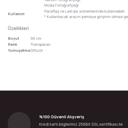
Moda Fotoğrafçılığı
Paraflaş ve Led ışık sistemlerinde kullanılabilir.
Kullanım
* Kullanılacak aracın şemsiye girişinin olması g
Özellikleri
Boyut
90 cm
Renk
Transparan
Yumuşatma
Difüzör
Bu ürünün fiyat bilgisi, resim, ürün açıklamalarında ve diğer konular
Görüş ve önerileriniz için teşekkür ederiz.
Ürün resmi kalitesiz, bozuk veya görüntülenemiyor.
Ürün açıklamasında eksik bilgiler bulunuyor.
Ürün bilgilerinde hatalar bulunuyor.
%100 Güvenli Alışveriş
Ürün fiyatı diğer sitelerden daha pahalı.
Kredi kartı bilgileriniz 256Bit SSL sertifikası ile
Bu ürüne benzer farklı alternatifler olmalı.