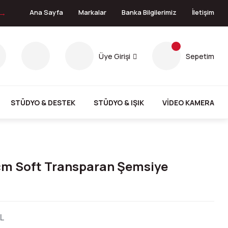
 →
Ana Sayfa
Markalar
Banka Bilgilerimiz
İletişim
Üye Girişi
Sepetim
STÜDYO & DESTEK
STÜDYO & IŞIK
VİDEO KAMERA
cm Soft Transparan Şemsiye
L