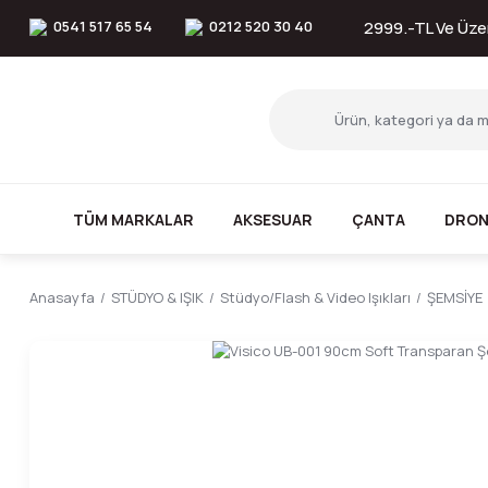
0541 517 65 54
0212 520 30 40
2999.-TL Ve Üzer
TÜM MARKALAR
AKSESUAR
ÇANTA
DRON
Anasayfa
STÜDYO & IŞIK
Stüdyo/Flash & Video Işıkları
ŞEMSİYE