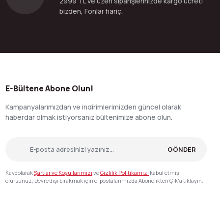
2999 TL ve üzeri siparişlerinizde kargo ücreti
bizden, Fonlar hariç.
E-Bültene Abone Olun!
Kampanyalarımızdan ve indirimlerimizden güncel olarak
haberdar olmak istiyorsanız bültenimize abone olun.
GÖNDER
Kaydolarak
Şartlar ve Koşullarımızı
ve
Gizlilik Politikamızı
kabul etmiş
olursunuz. Devre dışı bırakmak için e-postalarımızda Abonelikten Çık'a tıklayın.