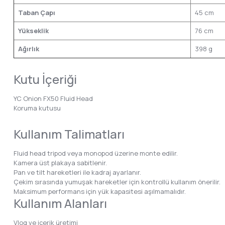
Taban Çapı
45 cm
Yükseklik
76 cm
Ağırlık
398 g
Kutu İçeriği
YC Onion FX50 Fluid Head
Koruma kutusu
Kullanım Talimatları
Fluid head tripod veya monopod üzerine monte edilir.
Kamera üst plakaya sabitlenir.
Pan ve tilt hareketleri ile kadraj ayarlanır.
Çekim sırasında yumuşak hareketler için kontrollü kullanım önerilir.
Maksimum performans için yük kapasitesi aşılmamalıdır.
Kullanım Alanları
Vlog ve içerik üretimi