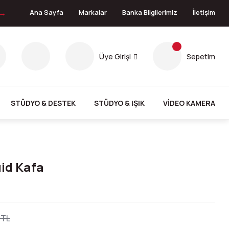
 →
Ana Sayfa
Markalar
Banka Bilgilerimiz
İletişim
Üye Girişi
Sepetim
STÜDYO & DESTEK
STÜDYO & IŞIK
VİDEO KAMERA
id Kafa
 TL