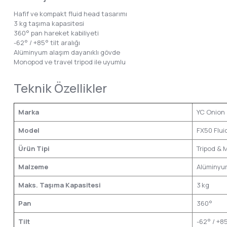
Hafif ve kompakt fluid head tasarımı
3 kg taşıma kapasitesi
360° pan hareket kabiliyeti
-62° / +85° tilt aralığı
Alüminyum alaşım dayanıklı gövde
Monopod ve travel tripod ile uyumlu
Teknik Özellikler
Marka
YC O
Model
FX50 Flui
Ürün Tipi
Tripod & 
Malzeme
Alüminyu
Maks. Taşıma Kapasitesi
3 kg
Pan
360°
Tilt
-62° / +8