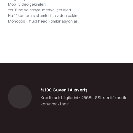
Mobil video çekimleri
YouTube ve sosyal medya içerikleri
Hafif kamera sistemleri ile video çekim
Monopod + fluid head kombinasyonları
Bu ürünün fiyat bilgisi, resim, ürün açıklamalarında ve diğer konular
Görüş ve önerileriniz için teşekkür ederiz.
Ürün resmi kalitesiz, bozuk veya görüntülenemiyor.
Ürün açıklamasında eksik bilgiler bulunuyor.
Ürün bilgilerinde hatalar bulunuyor.
%100 Güvenli Alışveriş
Ürün fiyatı diğer sitelerden daha pahalı.
Kredi kartı bilgileriniz 256Bit SSL sertifikası ile
Bu ürüne benzer farklı alternatifler olmalı.
korunmaktadır.