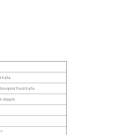
nion
d Kafa
Monopod Fluid Kafa
m Alaşım
5°