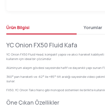
Ürün Bilgisi
Yorumlar
YC Onion FX50 Fluid Kafa
YC Onion FX50 Fluid Head, kompakt yapısı ve akıcı hareket kabiliyeti ile
kullanım için ideal bir çözümdür.
Alüminyum alaşım gövdesi sayesinde hafif ve dayanıklı yapı sunan FX50
360° pan hareketi ve -62° ile +85° tilt aralığı sayesinde video çekiml
sunar.
FX50, YC Onion Tako Nano gibi monopod sistemleri ile birlikte kullanıld
Öne Çıkan Özellikler