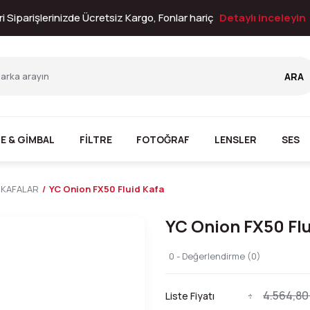
i Siparişlerinizde Ücretsiz Kargo, Fonlar hariç
Detaylı inceleyin
ARA
E & GİMBAL
FİLTRE
FOTOĞRAF
LENSLER
SES
 KAFALAR
YC Onion FX50 Fluid Kafa
YC Onion FX50 Flu
0 - Değerlendirme (0)
4.564,80
Liste Fiyatı