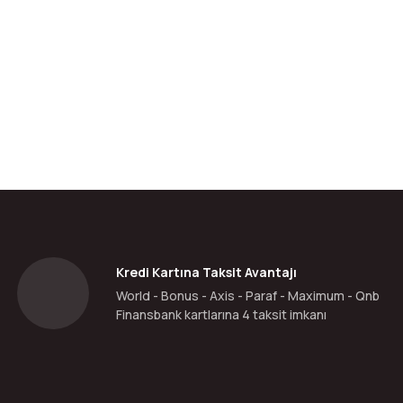
da yetersiz gördüğünüz noktaları öneri formunu kullanarak tarafımıza ilete
Bu ürüne ilk yorumu siz yapın!
Yorum Yaz
Kredi Kartına Taksit Avantajı
World - Bonus - Axis - Paraf - Maximum - Qnb
Finansbank kartlarına 4 taksit imkanı