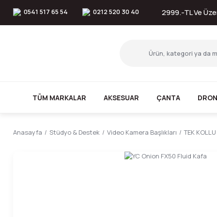
0541 517 65 54
0212 520 30 40
2999.-TL Ve Üzer
TÜM MARKALAR
AKSESUAR
ÇANTA
DRON
Anasayfa
Stüdyo & Destek
Video Kamera Başlıkları
TEK KOLLU