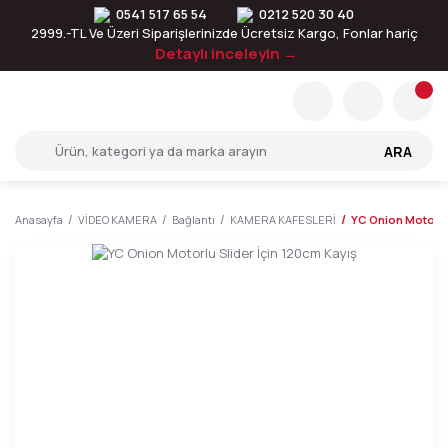
0541 517 65 54
0212 520 30 40
2999.-TL Ve Üzeri Siparişlerinizde Ücretsiz Kargo, Fonlar hariç
Detaylı inceleyin →
ARA
Anasayfa
VİDEO KAMERA
Bağlantı
KAMERA KAFESLERİ
YC Onion Motorlu 