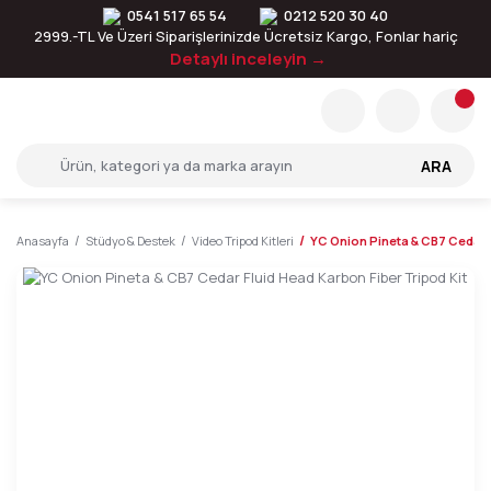
0541 517 65 54
0212 520 30 40
2999.-TL Ve Üzeri Siparişlerinizde Ücretsiz Kargo, Fonlar hariç
Detaylı inceleyin →
ARA
Anasayfa
Stüdyo & Destek
Video Tripod Kitleri
YC Onion Pineta & CB7 Cedar F