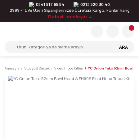
0541 517 65 54
0212 520 30 40
2999.-TL Ve Üzeri Siparişlerinizde Ücretsiz Kargo, Fonlar hariç
Detaylı inceleyin →
ARA
Anasayfa
Stüdyo & Destek
Video Tripod Kitleri
YC Onion Tako 52mm Bowl Head