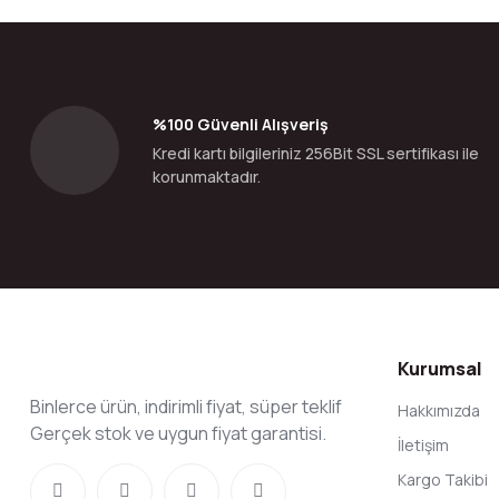
Ürün resmi kalitesiz, bozuk veya görüntülenemiyor.
Ürün açıklamasında eksik bilgiler bulunuyor.
Ürün bilgilerinde hatalar bulunuyor.
%100 Güvenli Alışveriş
Ürün fiyatı diğer sitelerden daha pahalı.
Kredi kartı bilgileriniz 256Bit SSL sertifikası ile
Bu ürüne benzer farklı alternatifler olmalı.
korunmaktadır.
Kurumsal
Binlerce ürün, indirimli fiyat, süper teklif
Hakkımızda
Gerçek stok ve uygun fiyat garantisi.
İletişim
Kargo Takibi