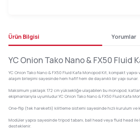
Ürün Bilgisi
Yorumlar
YC Onion Tako Nano & FX50 Fluid 
YC Onion Tako Nano & FX50 Fluid Kafa Monopod Kit, kompakt yapısı ve ç
alaşım birleşimi sayesinde hem hafif hem de dayanıklı bir yapı sunar.
Maksimum yaklaşık 172 cm yüksekliğe ulaşabilen bu monopod, katlandı
ekipmanlarıyla uyumludur.YC Onion Tako Nano & FX50 Fluid Kafa Mo
One-flip (tek hareketli) kilitleme sistemi sayesinde hızlı kurulum ve k
Modüler yapısı sayesinde tripod tabanı, ball head veya fluid head ile bi
desteklenir.