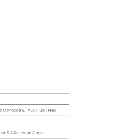
nion
o Monopod & FX50 Fluid Head
ber & Alüminyum Alaşım