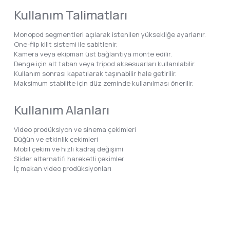
Kullanım Talimatları
Monopod segmentleri açılarak istenilen yüksekliğe ayarlanır.
One-flip kilit sistemi ile sabitlenir.
Kamera veya ekipman üst bağlantıya monte edilir.
Denge için alt taban veya tripod aksesuarları kullanılabilir.
Kullanım sonrası kapatılarak taşınabilir hale getirilir.
Maksimum stabilite için düz zeminde kullanılması önerilir.
Kullanım Alanları
Video prodüksiyon ve sinema çekimleri
Düğün ve etkinlik çekimleri
Mobil çekim ve hızlı kadraj değişimi
Slider alternatifi hareketli çekimler
İç mekan video prodüksiyonları
Bu ürünün fiyat bilgisi, resim, ürün açıklamalarında ve diğer konular
Görüş ve önerileriniz için teşekkür ederiz.