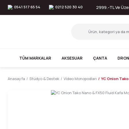
0541 517 65 54
0212 520 30 40
2999.-TL Ve Üzer
TÜM MARKALAR
AKSESUAR
ÇANTA
DRON
Anasayfa
Stüdyo & Destek
Video Monopodları
YC Onion Tako