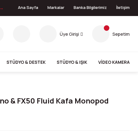
 →
Ana Sayfa
Markalar
Banka Bilgilerimiz
İletişim
Üye Girişi
Sepetim
STÜDYO & DESTEK
STÜDYO & IŞIK
VİDEO KAMERA
no & FX50 Fluid Kafa Monopod