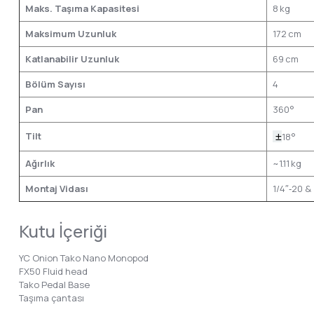
Maks. Taşıma Kapasitesi
8 kg
Maksimum Uzunluk
172 cm
Katlanabilir Uzunluk
69 cm
Bölüm Sayısı
4
Pan
360°
Tilt
±
18°
Ağırlık
~1.11 kg
Montaj Vidası
1/4″‑20 &
Kutu İçeriği
YC Onion Tako Nano Monopod
FX50 Fluid head
Tako Pedal Base
Taşıma çantası