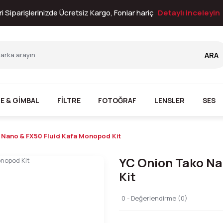
i Siparişlerinizde Ücretsiz Kargo, Fonlar hariç
Detaylı inceleyin
ARA
E & GİMBAL
FİLTRE
FOTOĞRAF
LENSLER
SES
 Nano & FX50 Fluid Kafa Monopod Kit
YC Onion Tako Na
Kit
0 - Değerlendirme (0)