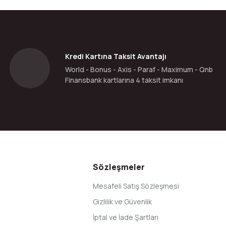
Yorum Yaz
Kredi Kartına Taksit Avantajı
World - Bonus - Axis - Paraf - Maximum - Qnb
Finansbank kartlarına 4 taksit imkanı
Gönder
Sözleşmeler
Mesafeli Satış Sözleşmesi
Gizlilik ve Güvenlik
İptal ve İade Şartları