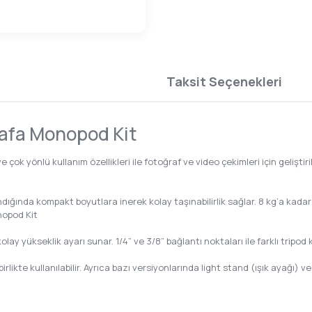
Taksit Seçenekleri
Kafa Monopod Kit
ok yönlü kullanım özellikleri ile fotoğraf ve video çekimleri için gelişti
ğında kompakt boyutlara inerek kolay taşınabilirlik sağlar. 8 kg’a kadar
nopod Kit
olay yükseklik ayarı sunar. 1/4” ve 3/8” bağlantı noktaları ile farklı tripo
rlikte kullanılabilir. Ayrıca bazı versiyonlarında light stand (ışık ayağı) 