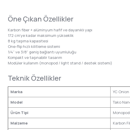
Öne Çıkan Özellikler
Karbon fiber + alüminyum hafif ve dayanıklı yapı
172 cm’ye kadar maksimum yükseklik
8 kg taşıma kapasitesi
One-flip hızlı kilitleme sistemi
1/4” ve 3/8” geniş bağlantı uyumluluğu
Kompakt ve taşınabilir tasarım
Modüler kullanım (monopod / light stand / destek sistemi)
Teknik Özellikler
Marka
YC O
Model
Tako Nan
Ürün Tipi
Monopod
Malzeme
Karbon Fi