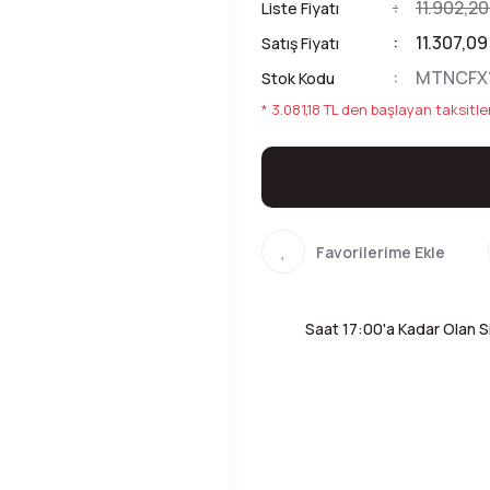
11.902,20
Liste Fiyatı
11.307,09
Satış Fiyatı
MTNCFX
Stok Kodu
* 3.081,18 TL den başlayan taksitler
Saat 17:00'a Kadar Olan Si