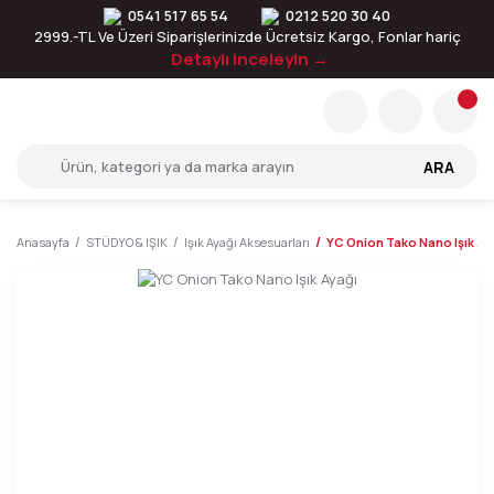
0541 517 65 54
0212 520 30 40
2999.-TL Ve Üzeri Siparişlerinizde Ücretsiz Kargo, Fonlar hariç
Detaylı inceleyin →
ARA
Anasayfa
STÜDYO & IŞIK
Işık Ayağı Aksesuarları
YC Onion Tako Nano Işık Ay