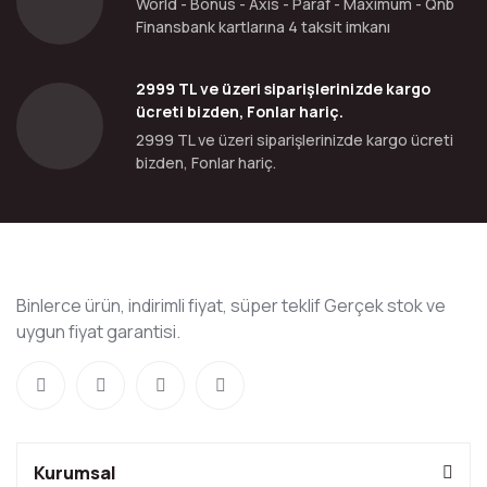
World - Bonus - Axis - Paraf - Maximum - Qnb
Finansbank kartlarına 4 taksit imkanı
2999 TL ve üzeri siparişlerinizde kargo
ücreti bizden, Fonlar hariç.
2999 TL ve üzeri siparişlerinizde kargo ücreti
bizden, Fonlar hariç.
Binlerce ürün, indirimli fiyat, süper teklif Gerçek stok ve
uygun fiyat garantisi.
Kurumsal