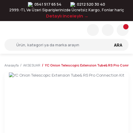
0541 517 65 54
0212 520 30 40
2999.-TL Ve Üzeri Siparişlerinizde Ücretsiz Kargo, Fonlar hariç
Detaylı inceleyin →
ARA
Anasayfa
AKSESUAR
YC Onion Telescopic Extension Tube& RS Pro Connect