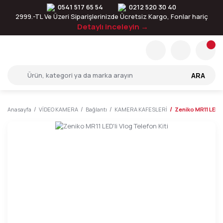
0541 517 65 54
0212 520 30 40
2999.-TL Ve Üzeri Siparişlerinizde Ücretsiz Kargo, Fonlar hariç
Detaylı inceleyin →
ARA
Anasayfa
VİDEO KAMERA
Bağlantı
KAMERA KAFESLERİ
Zeniko MR11 LED'li