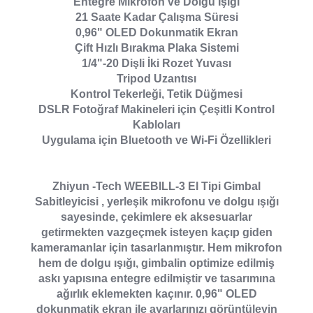
Entegre Mikrofon ve Dolgu Işığı
21 Saate Kadar Çalışma Süresi
0,96" OLED Dokunmatik Ekran
Çift Hızlı Bırakma Plaka Sistemi
1/4"-20 Dişli İki Rozet Yuvası
Tripod Uzantısı
Kontrol Tekerleği, Tetik Düğmesi
DSLR Fotoğraf Makineleri için Çeşitli Kontrol
Kabloları
Uygulama için Bluetooth ve Wi-Fi Özellikleri
Zhiyun -Tech WEEBILL-3 El Tipi Gimbal
Sabitleyicisi , yerleşik mikrofonu ve dolgu ışığı
sayesinde, çekimlere ek aksesuarlar
getirmekten vazgeçmek isteyen kaçıp giden
kameramanlar için tasarlanmıştır. Hem mikrofon
hem de dolgu ışığı, gimbalin optimize edilmiş
askı yapısına entegre edilmiştir ve tasarımına
ağırlık eklemekten kaçınır. 0,96" OLED
dokunmatik ekran ile ayarlarınızı görüntüleyin