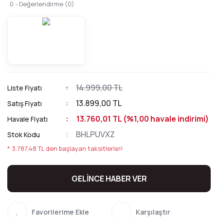
0 - Değerlendirme (0)
14.999,00 TL
Liste Fiyatı
13.899,00 TL
Satış Fiyatı
13.760,01 TL (%1,00 havale indirimi)
Havale Fiyatı
BHLPUVXZ
Stok Kodu
* 3.787,48 TL den başlayan taksitlerle!!
GELİNCE HABER VER
Karşılaştır