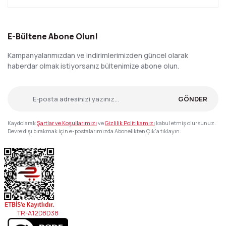
E-Bültene Abone Olun!
Kampanyalarımızdan ve indirimlerimizden güncel olarak
haberdar olmak istiyorsanız bültenimize abone olun.
GÖNDER
Kaydolarak
Şartlar ve Koşullarımızı
ve
Gizlilik Politikamızı
kabul etmiş olursunuz.
Devre dışı bırakmak için e-postalarımızda Abonelikten Çık'a tıklayın.
TR-A12D8D38