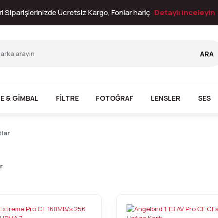
i Siparişlerinizde Ücretsiz Kargo, Fonlar hariç
Detaylı inceleyin
ARA
E & GİMBAL
FİLTRE
FOTOĞRAF
LENSLER
SES
tlar
r