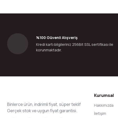
%100 Güvenli Alışveriş
Kredi kartı bilgileriniz 256Bit SSL sertifikası ile
korunmaktadır.
Kurumsal
Binlerce ürün, indirimli fiyat, süper teklif
Hakkımızda
Gerçek stok ve uygun fiyat garantisi.
İletişim