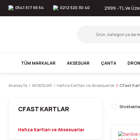
0541 517 65 54
0212 520 30 40
2999.-TL Ve Üzer
TÜM MARKALAR
AKSESUAR
ÇANTA
DRON
Anasayfa
AKSESUAR
Hafıza Kartları ve Aksesuarlar
CFast Kar
Stoktakile
CFAST KARTLAR
Hafıza Kartları ve Aksesuarlar