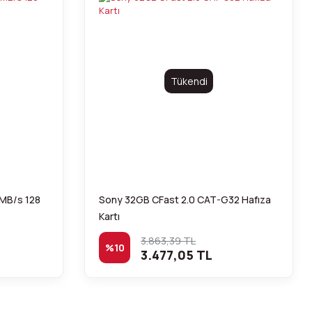
Tükendi
0MB/s 128
Sony 32GB CFast 2.0 CAT-G32 Hafıza
Kartı
3.863,39 TL
%10
3.477,05 TL