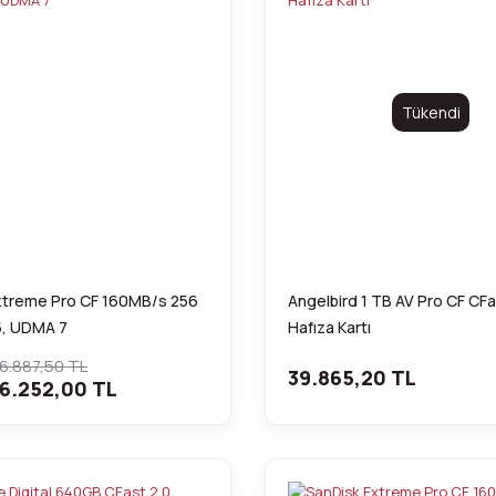
Tükendi
xtreme Pro CF 160MB/s 256
Angelbird 1 TB AV Pro CF CFa
, UDMA 7
Hafıza Kartı
6.887,50 TL
39.865,20 TL
6.252,00 TL