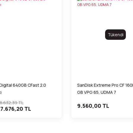
Tükendi
Digital 640GB CFast 2.0
SanDisk Extreme Pro CF 16
ı
GB VPG 65, UDMA 7
8.632,39 TL
9.560,00 TL
7.676,20 TL