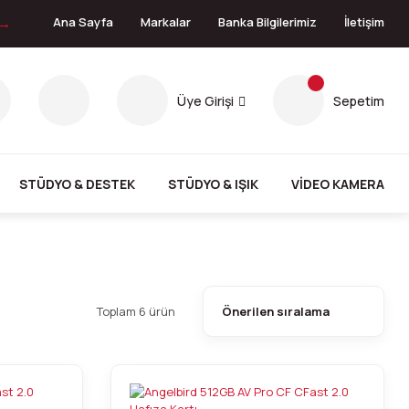
 →
Ana Sayfa
Markalar
Banka Bilgilerimiz
İletişim
Üye Girişi
Sepetim
STÜDYO & DESTEK
STÜDYO & IŞIK
VİDEO KAMERA
Toplam 6 ürün