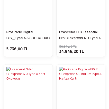
ProGrade Digital
Exascend 1TB Essential
CFx_Type A & SDHC/SDXC
Pro CFexpress 4.0 Type A
UHS-II USB 3.1 Gen 2 Çift
Hafıza Kartı
39.674,19 TL
5.736,00 TL
Slotlu Kart Okuyucu
34.846,20 TL