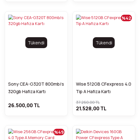
%42
Tükendi
Tükendi
Sony CEA-G320T 800mb/s
Wise 512GB CFexpress 4.0
320gb Hafıza Kartı
Tip A Hafıza Kartı
37.260,00 TL
26.500,00 TL
21.528,00 TL
%49