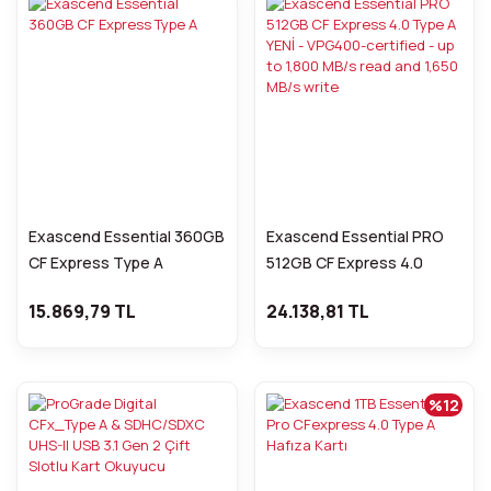
Exascend Essential 360GB
Exascend Essential PRO
CF Express Type A
512GB CF Express 4.0
Type A YENİ - VPG400-
15.869,79 TL
24.138,81 TL
certified - up to 1,800 MB/s
read and 1,650 MB/s write
%12