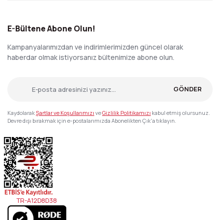
E-Bültene Abone Olun!
Kampanyalarımızdan ve indirimlerimizden güncel olarak
haberdar olmak istiyorsanız bültenimize abone olun.
GÖNDER
Kaydolarak
Şartlar ve Koşullarımızı
ve
Gizlilik Politikamızı
kabul etmiş olursunuz.
Devre dışı bırakmak için e-postalarımızda Abonelikten Çık'a tıklayın.
TR-A12D8D38