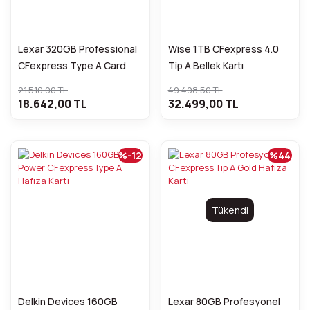
Lexar 320GB Professional
Wise 1TB CFexpress 4.0
CFexpress Type A Card
Tip A Bellek Kartı
GOLD Series
21.510,00 TL
49.498,50 TL
18.642,00 TL
32.499,00 TL
%-12
%44
Tükendi
Delkin Devices 160GB
Lexar 80GB Profesyonel