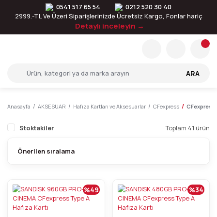
0541 517 65 54
0212 520 30 40
2999.-TL Ve Üzeri Siparişlerinizde Ücretsiz Kargo, Fonlar hariç
Detaylı inceleyin →
ARA
Anasayfa
AKSESUAR
Hafıza Kartları ve Aksesuarlar
CFexpress
CFexpress 
Stoktakiler
Toplam 41 ürün
%49
%34