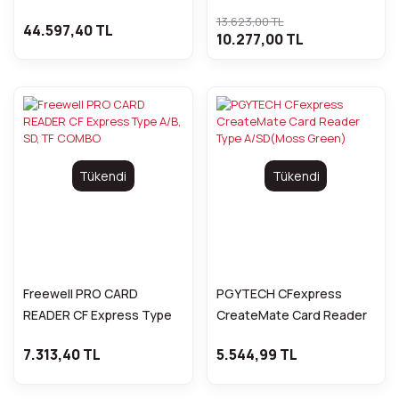
A Hafıza Kartı
13.623,00 TL
44.597,40 TL
10.277,00 TL
Tükendi
Tükendi
Freewell PRO CARD
PGYTECH CFexpress
READER CF Express Type
CreateMate Card Reader
A/B, SD, TF COMBO
Type A/SD(Moss Green)
7.313,40 TL
5.544,99 TL