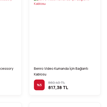
cessory
Benro Video Kumanda İçin Bağlantı
Kablosu
860,40 TL
%5
817,38 TL