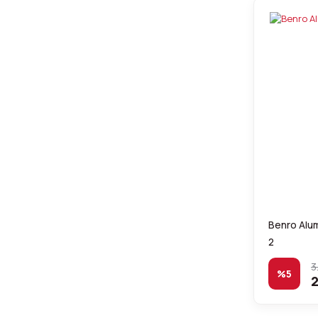
Benro Alu
2
3
%5
2