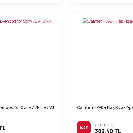
hood for Sony A7RII ,A7MII
Camten HA-04 Flaş Kızak Apa
478,00 TL
TL
%20
382,40 TL