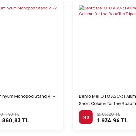
minyum Monopod Stand VT-
Benro MeFOTO ASC-31 Alum
Short Column for the RoadTr
.011,40 TL
2.103,20 TL
%8
.860,83 TL
1.934,94 TL