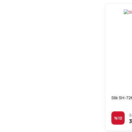
Slik SH-72
3
%10
3