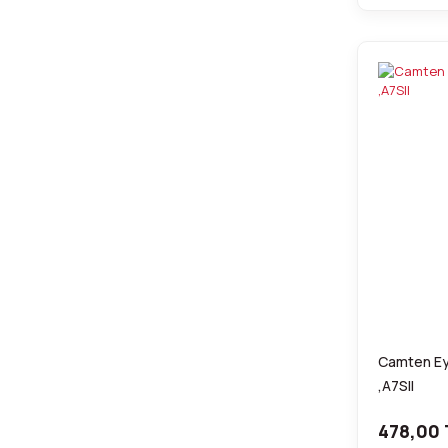
Camten Eye
,A7SII
478,00 