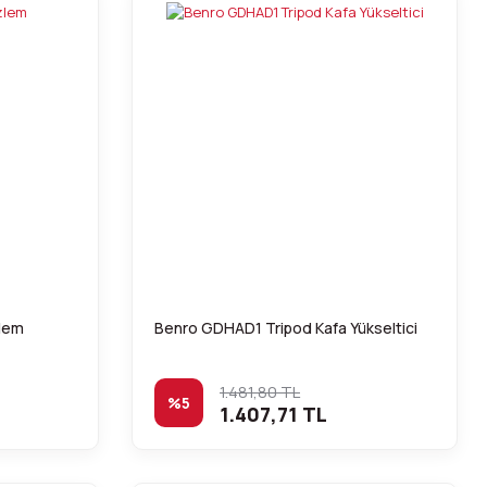
zlem
Benro GDHAD1 Tripod Kafa Yükseltici
1.481,80 TL
%5
1.407,71 TL