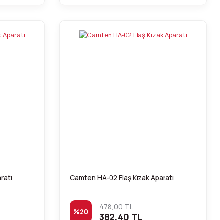
ratı
Camten HA-02 Flaş Kızak Aparatı
478,00 TL
%20
382,40 TL