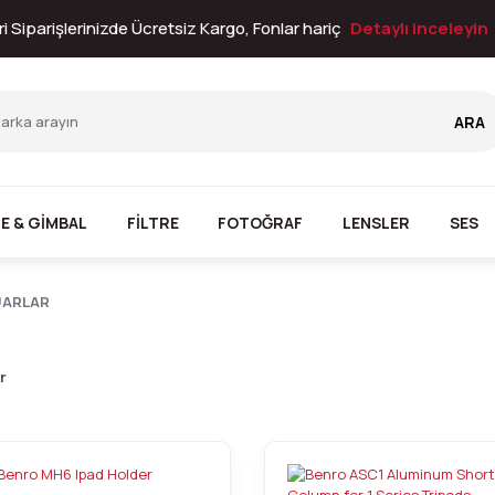
i Siparişlerinizde Ücretsiz Kargo, Fonlar hariç
Detaylı inceleyin
ARA
E & GİMBAL
FİLTRE
FOTOĞRAF
LENSLER
SES
UARLAR
r