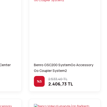
 Center
Benro GSC200 SystemGo Accessory
Go Coupler System2
2.533,40 TL
%5
2.406,73 TL