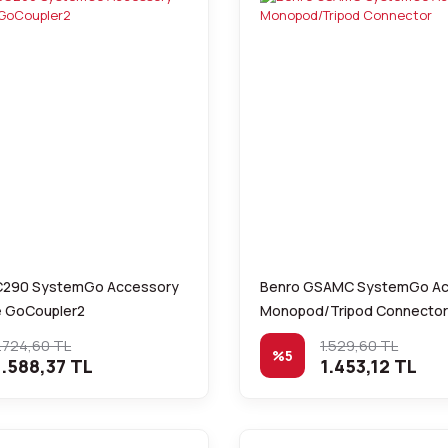
C290 SystemGo Accessory
Benro GSAMC SystemGo Ac
 GoCoupler2
Monopod/Tripod Connector
.724,60 TL
1.529,60 TL
%5
.588,37 TL
1.453,12 TL