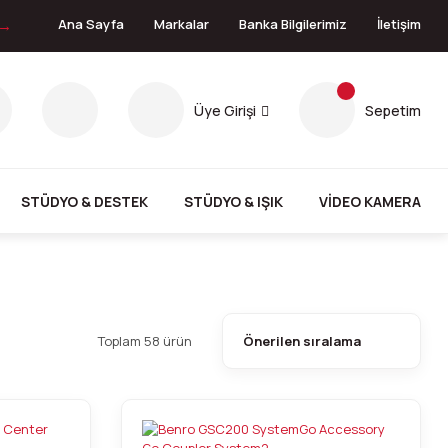
 →
Ana Sayfa
Markalar
Banka Bilgilerimiz
İletişim
Üye Girişi
Sepetim
STÜDYO & DESTEK
STÜDYO & IŞIK
VİDEO KAMERA
Toplam 58 ürün