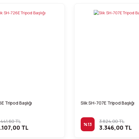
6E Tripod Başlığı
Slik SH-707E Tripod Başlığı
.441,60 TL
3.824,00 TL
%13
.107,00 TL
3.346,00 TL