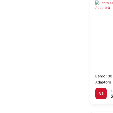
Benro 100
Adaptörü
4
%5
3