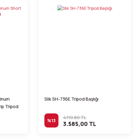
inum
Slik SH-736E Tripod Başlığı
ip Tripod
4.110,80 TL
%13
3.585,00 TL