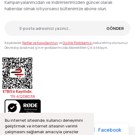
Kampanyalarımızdan ve indirimlerimizden güncel olarak
haberdar olmak istiyorsanız bültenimize abone olun.
GÖNDER
Kaydolarak
Şartlar ve Koşullarımızı
ve
Gizlilik Politikamızı
kabul etmiş olursunuz.
Devre dışı bırakmak için e-postalarımızda Abonelikten Çık'a tıklayın.
TR-A12D8D38
Bu internet sitesinde, kullanıcı deneyimini
geliştirmek ve internet sitesinin verimli
Facebook
çalışmasını sağlamak amacıyla çerezler