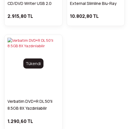
CD/DVD Writer USB 2.0
External Slimline Blu-Ray
Writer Usb 3.2 Gen 1/Usb-
2.915,80 TL
10.802,80 TL
C
Tükendi
Verbatim DVD+R DL 50'li
8.5GB 8X Yazdırılabilir
1.290,60 TL