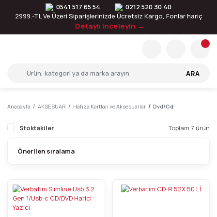
0541 517 65 54
0212 520 30 40
2999.-TL Ve Üzeri Siparişlerinizde Ücretsiz Kargo, Fonlar hariç
Detaylı inceleyin →
ARA
Anasayfa
AKSESUAR
Hafıza Kartları ve Aksesuarlar
Dvd/Cd
Stoktakiler
Toplam 7 ürün