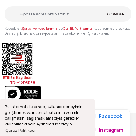
GÖNDER
Kaydolarak
Şartlar ve Koşullarımızı
ve
Gizlilik Politikamızı
kabul etmiş olursunuz.
Devre dışı bırakmak için e-postalarımızda Abonelikten Çık'a tıklayın.
TR-A12D8D38
Bu internet sitesinde, kullanıcı deneyimini
geliştirmek ve internet sitesinin verimli
Facebook
çalışmasını sağlamak amacıyla çerezler
kullanılmaktadır. Ayrıntıları inceleyin
2021© Refleks Fotoğrafçılık, Tüm Hakları Saklıdır.
Instagram
Çerez Politikası