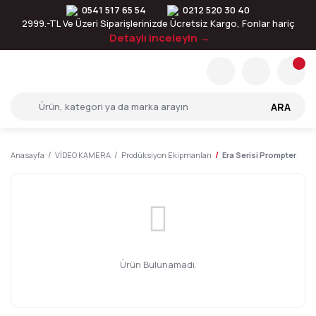
0541 517 65 54
0212 520 30 40
2999.-TL Ve Üzeri Siparişlerinizde Ücretsiz Kargo, Fonlar hariç
Detaylı inceleyin →
ARA
Anasayfa
VİDEO KAMERA
Prodüksiyon Ekipmanları
Era Serisi Prompter
Ürün Bulunamadı.