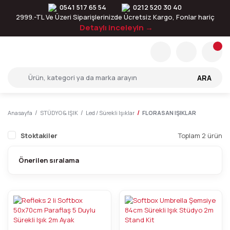
0541 517 65 54
0212 520 30 40
2999.-TL Ve Üzeri Siparişlerinizde Ücretsiz Kargo, Fonlar hariç
Detaylı inceleyin →
ARA
Anasayfa
STÜDYO & IŞIK
Led / Sürekli Işıklar
FLORASAN IŞIKLAR
Stoktakiler
Toplam 2 ürün