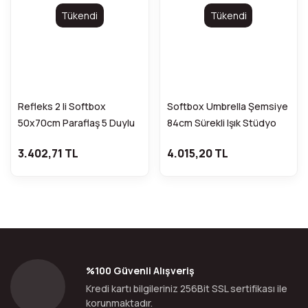
Tükendi
Tükendi
Refleks 2 li Softbox
Softbox Umbrella Şemsiye
50x70cm Paraflaş 5 Duylu
84cm Sürekli Işık Stüdyo
Sürekli Işık 2m Ayak
2m Stand Kit
3.402,71 TL
4.015,20 TL
%100 Güvenli Alışveriş
Kredi kartı bilgileriniz 256Bit SSL sertifikası ile
korunmaktadır.