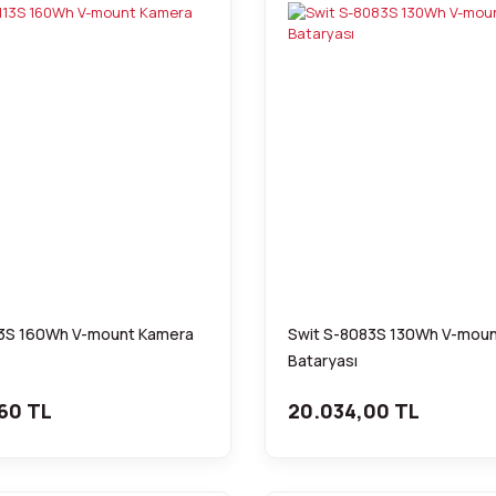
13S 160Wh V-mount Kamera
Swit S-8083S 130Wh V-mou
Bataryası
60 TL
20.034,00 TL