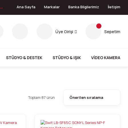
 →
Ana Sayfa
Markalar
Banka Bilgilerimiz
İletişim
Üye Girişi
Sepetim
STÜDYO & DESTEK
STÜDYO & IŞIK
VİDEO KAMERA
Toplam 87 ürün