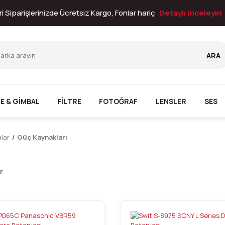
i Siparişlerinizde Ücretsiz Kargo, Fonlar hariç
Detaylı inceleyin
ARA
E & GİMBAL
FİLTRE
FOTOĞRAF
LENSLER
SES
lar
Güç Kaynakları
r