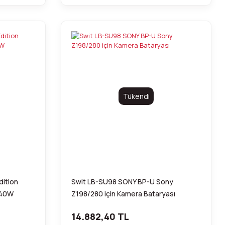
Tükendi
ition
Swit LB-SU98 SONY BP-U Sony
140W
Z198/280 için Kamera Bataryası
14.882,40 TL