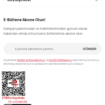
E-Bültene Abone Olun!
Kampanyalarımızdan ve indirimlerimizden güncel olarak
haberdar olmak istiyorsanız bültenimize abone olun.
GÖNDER
Kaydolarak
Şartlar ve Koşullarımızı
ve
Gizlilik Politikamızı
kabul etmiş olursunuz.
Devre dışı bırakmak için e-postalarımızda Abonelikten Çık'a tıklayın.
TR-A12D8D38