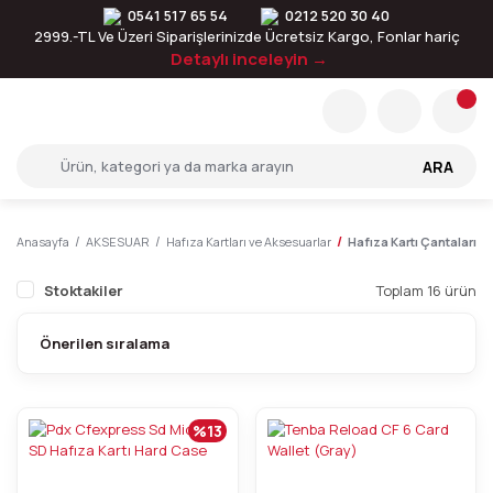
0541 517 65 54
0212 520 30 40
2999.-TL Ve Üzeri Siparişlerinizde Ücretsiz Kargo, Fonlar hariç
Detaylı inceleyin →
ARA
Anasayfa
AKSESUAR
Hafıza Kartları ve Aksesuarlar
Hafıza Kartı Çantaları
Stoktakiler
Toplam 16 ürün
%13