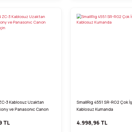
C-3 Kablosuz Uzaktan
SmallRig 4551 SR-RG2 Çok İşl
ony ve Panasonıc Canon
Kablosuz Kumanda
için
9 TL
4.998,96 TL