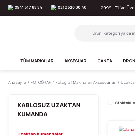
0541 517 65 54
0212 520 30 40
2999.-TL Ve Üzer
TÜM MARKALAR
AKSESUAR
ÇANTA
DRON
Anasayfa
FOTOĞRAF
Fotoğraf Makinaları Aksesuarları
Uzakta
Stoktakile
KABLOSUZ UZAKTAN
KUMANDA
Uzaktan Kumandalar