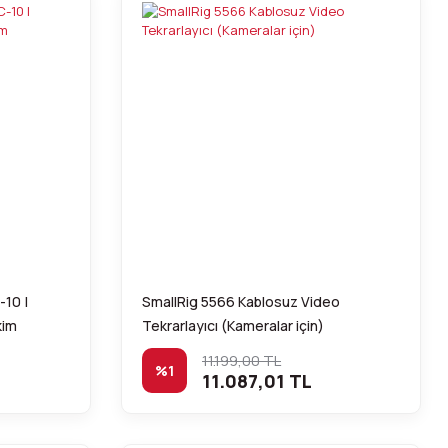
10 |
SmallRig 5566 Kablosuz Video
kim
Tekrarlayıcı (Kameralar için)
11.199,00 TL
%1
11.087,01 TL