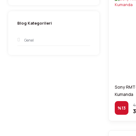
Blog Kategorileri
Genel
Sony RMT-
Kumanda
4
%13
3