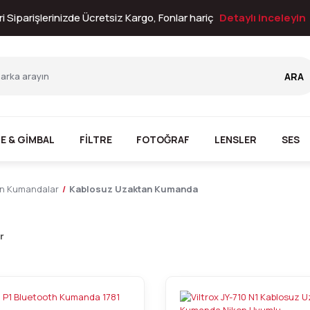
i Siparişlerinizde Ücretsiz Kargo, Fonlar hariç
Detaylı inceleyin
ARA
E & GİMBAL
FİLTRE
FOTOĞRAF
LENSLER
SES
n Kumandalar
Kablosuz Uzaktan Kumanda
r