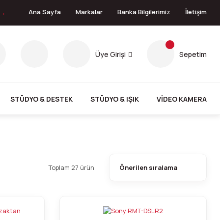
 →
Ana Sayfa
Markalar
Banka Bilgilerimiz
İletişim
Üye Girişi
Sepetim
STÜDYO & DESTEK
STÜDYO & IŞIK
VİDEO KAMERA
Toplam 27 ürün