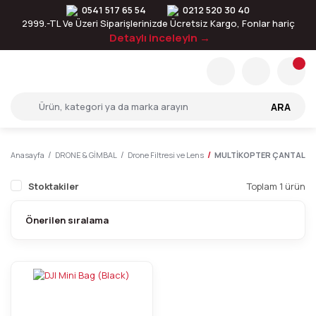
0541 517 65 54
0212 520 30 40
2999.-TL Ve Üzeri Siparişlerinizde Ücretsiz Kargo, Fonlar hariç
Detaylı inceleyin →
ARA
Anasayfa
DRONE & GİMBAL
Drone Filtresi ve Lens
MULTİKOPTER ÇANTALA
Stoktakiler
Toplam 1 ürün